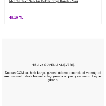
Mynote Text Neo A4 Defter 60yp Kareli - Sarı
48,19 TL
HIZLI ve GÜVENLİ ALIŞVERİŞ
Duccan.COM'da, hızlı kargo, güvenli ödeme seçenekleri ve müşteri
memnuniyeti odaklı hizmet anlayışımızla alışveriş yapmanın keyfini
çıkarın.