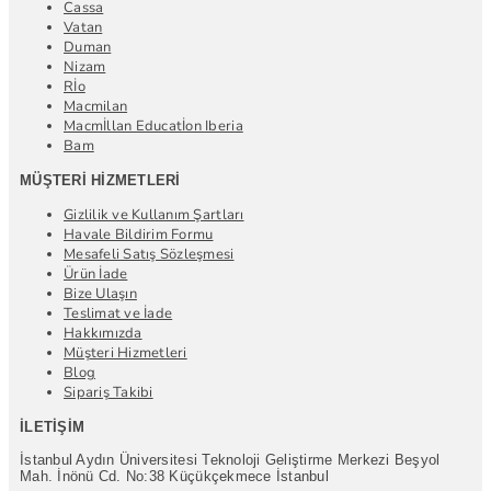
Cassa
Vatan
Duman
Nizam
Rİo
Macmilan
Macmİllan Educatİon Iberia
Bam
MÜŞTERI HIZMETLERI
Gizlilik ve Kullanım Şartları
Havale Bildirim Formu
Mesafeli Satış Sözleşmesi
Ürün İade
Bize Ulaşın
Teslimat ve İade
Hakkımızda
Müşteri Hizmetleri
Blog
Sipariş Takibi
İLETIŞIM
İstanbul Aydın Üniversitesi Teknoloji Geliştirme Merkezi Beşyol
Mah. İnönü Cd. No:38 Küçükçekmece İstanbul