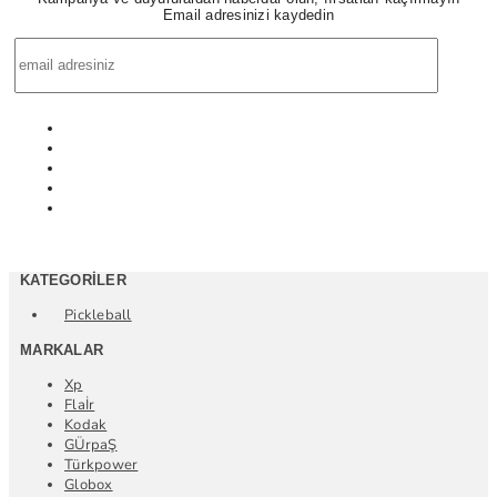
Email adresinizi kaydedin
KATEGORILER
Pickleball
MARKALAR
Xp
Flaİr
Kodak
GÜrpaŞ
Türkpower
Globox