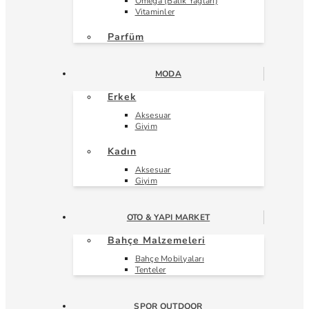
Omega (Balık Yağları)
Vitaminler
Parfüm
MODA
Erkek
Aksesuar
Giyim
Kadın
Aksesuar
Giyim
OTO & YAPI MARKET
Bahçe Malzemeleri
Bahçe Mobilyaları
Tenteler
SPOR OUTDOOR