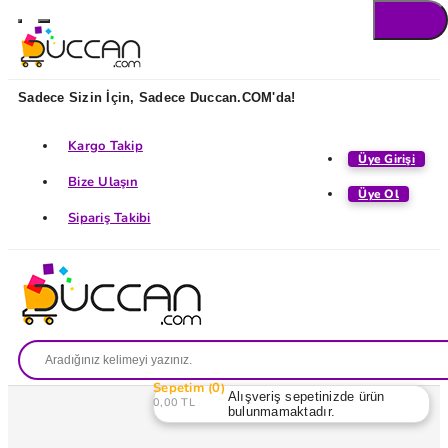
Sadece Sizin İçin, Sadece Duccan.COM'da!
Kargo Takip
Üye Girişi
Bize Ulaşın
Üye Ol
Sipariş Takibi
Sepetim
0
Alışveriş sepetinizde ürün
0,00 TL
bulunmamaktadır.