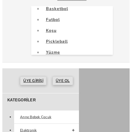
Basketbol
Futbol
Koşu
Pickleball
Yüzme
ÜYE GIRIŞI
ÜYE OL
KATEGORILER
Anne Bebek Çocuk
Elektronik