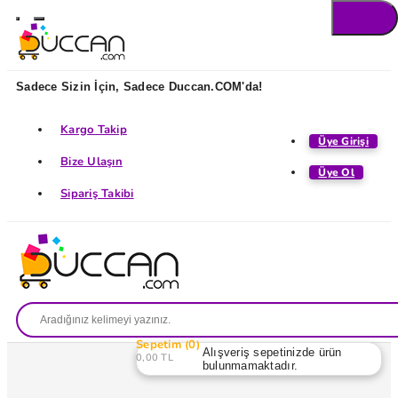
Sadece Sizin İçin, Sadece Duccan.COM'da!
Kargo Takip
Üye Girişi
Bize Ulaşın
Üye Ol
Sipariş Takibi
Sepetim
0
Alışveriş sepetinizde ürün
0,00 TL
bulunmamaktadır.