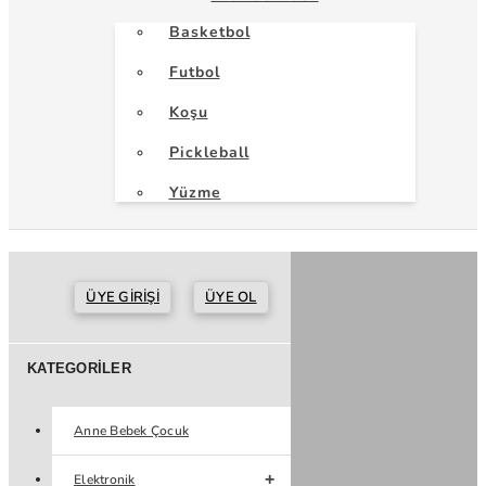
Basketbol
Futbol
Koşu
Pickleball
Yüzme
ÜYE GIRIŞI
ÜYE OL
KATEGORILER
Anne Bebek Çocuk
Elektronik