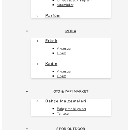
Omega (Balık Yağları)
Vitaminler
Parfüm
MODA
Erkek
Aksesuar
Giyim
Kadın
Aksesuar
Giyim
OTO & YAPI MARKET
Bahçe Malzemeleri
Bahçe Mobilyaları
Tenteler
SPOR OUTDOOR