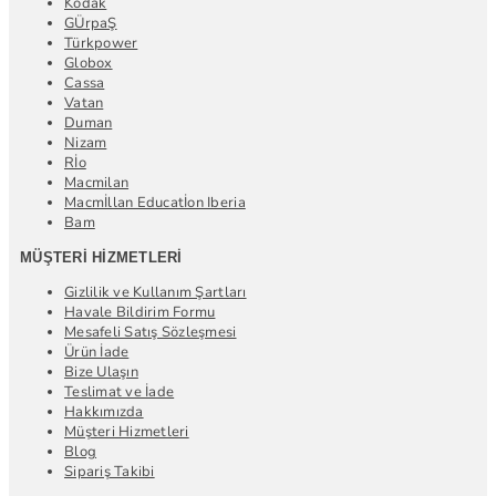
Kodak
GÜrpaŞ
Türkpower
Globox
Cassa
Vatan
Duman
Nizam
Rİo
Macmilan
Macmİllan Educatİon Iberia
Bam
MÜŞTERI HIZMETLERI
Gizlilik ve Kullanım Şartları
Havale Bildirim Formu
Mesafeli Satış Sözleşmesi
Ürün İade
Bize Ulaşın
Teslimat ve İade
Hakkımızda
Müşteri Hizmetleri
Blog
Sipariş Takibi