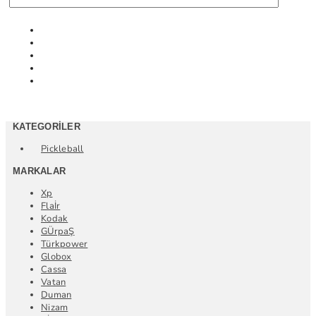
KATEGORILER
Pickleball
MARKALAR
Xp
Flaİr
Kodak
GÜrpaŞ
Türkpower
Globox
Cassa
Vatan
Duman
Nizam