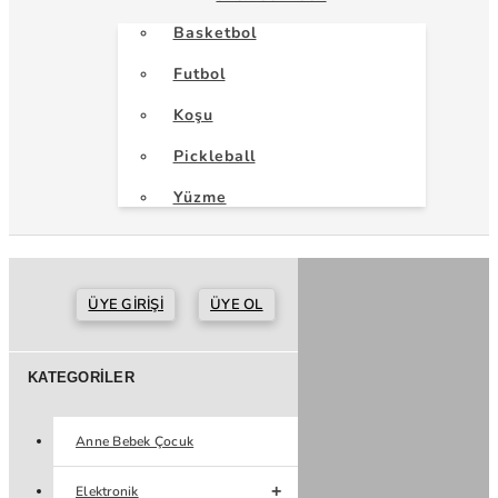
Basketbol
Futbol
Koşu
Pickleball
Yüzme
ÜYE GIRIŞI
ÜYE OL
KATEGORILER
Anne Bebek Çocuk
Elektronik