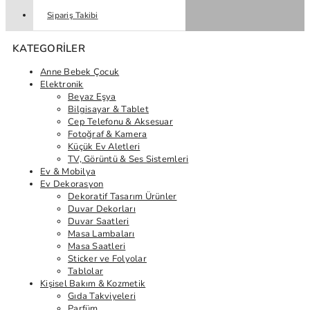
Sipariş Takibi
KATEGORILER
Anne Bebek Çocuk
Elektronik
Beyaz Eşya
Bilgisayar & Tablet
Cep Telefonu & Aksesuar
Fotoğraf & Kamera
Küçük Ev Aletleri
TV, Görüntü & Ses Sistemleri
Ev & Mobilya
Ev Dekorasyon
Dekoratif Tasarım Ürünler
Duvar Dekorları
Duvar Saatleri
Masa Lambaları
Masa Saatleri
Sticker ve Folyolar
Tablolar
Kişisel Bakım & Kozmetik
Gıda Takviyeleri
Parfüm