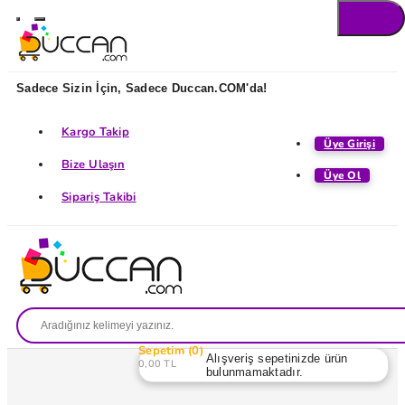
Sadece Sizin İçin, Sadece Duccan.COM'da!
Kargo Takip
Üye Girişi
Bize Ulaşın
Üye Ol
Sipariş Takibi
Sepetim
0
Alışveriş sepetinizde ürün
0,00 TL
bulunmamaktadır.