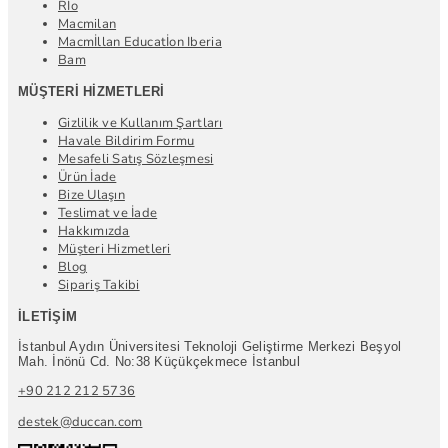
Rİo
Macmilan
Macmİllan Educatİon Iberia
Bam
MÜŞTERI HIZMETLERI
Gizlilik ve Kullanım Şartları
Havale Bildirim Formu
Mesafeli Satış Sözleşmesi
Ürün İade
Bize Ulaşın
Teslimat ve İade
Hakkımızda
Müşteri Hizmetleri
Blog
Sipariş Takibi
İLETIŞIM
İstanbul Aydın Üniversitesi Teknoloji Geliştirme Merkezi Beşyol
Mah. İnönü Cd. No:38 Küçükçekmece İstanbul
+90 212 212 5736
destek@duccan.com