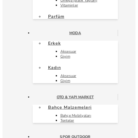
Omega (Balık Yağları)
Vitaminler
Parfüm
MODA
Erkek
Aksesuar
Giyim
Kadın
Aksesuar
Giyim
OTO & YAPI MARKET
Bahçe Malzemeleri
Bahçe Mobilyaları
Tenteler
SPOR OUTDOOR