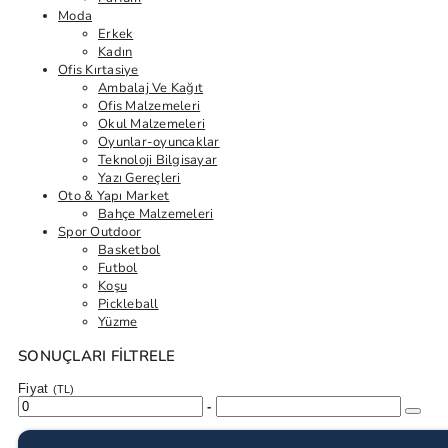
Moda
Erkek
Kadın
Ofis Kırtasiye
Ambalaj Ve Kağıt
Ofis Malzemeleri
Okul Malzemeleri
Oyunlar-oyuncaklar
Teknoloji Bilgisayar
Yazı Gereçleri
Oto & Yapı Market
Bahçe Malzemeleri
Spor Outdoor
Basketbol
Futbol
Koşu
Pickleball
Yüzme
SONUÇLARI FILTRELE
Fiyat
(TL)
-