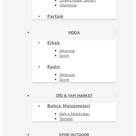
Omega (Balık Yağları)
Vitaminler
Parfüm
MODA
Erkek
Aksesuar
Giyim
Kadın
Aksesuar
Giyim
OTO & YAPI MARKET
Bahçe Malzemeleri
Bahçe Mobilyaları
Tenteler
SPOR OUTDOOR