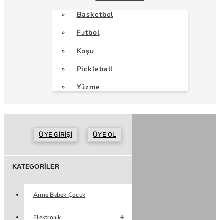
Basketbol
Futbol
Koşu
Pickleball
Yüzme
ÜYE GIRIŞI
ÜYE OL
KATEGORILER
Anne Bebek Çocuk
Elektronik