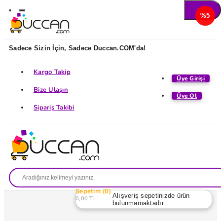
%5
%5
Sadece Sizin İçin, Sadece Duccan.COM'da!
Kargo Takip
Üye Girişi
Bize Ulaşın
Üye Ol
Sipariş Takibi
Sepetim
0
Alışveriş sepetinizde ürün
0,00 TL
bulunmamaktadır.