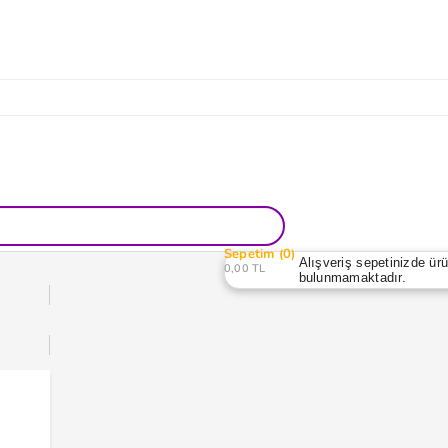
Sepetim
0
Alışveriş sepetinizde ür
0,00 TL
bulunmamaktadır.