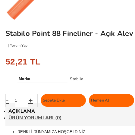
Stabilo Point 88 Fineliner - Açık Alev
Yorum Yap
52,21 TL
Stabilo
Marka
-
+
Sepete Ekle
Hemen Al
AÇIKLAMA
ÜRÜN YORUMLARI (0)
RENKLİ DÜNYAMIZA HOŞGELDİNİZ