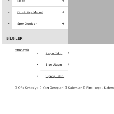
Moda
Oto & Yapı Market
Spor Outdoor
BILGILER
Anasayfa
Kargo Takip
Bize Ulaşın
Sipariş Takibi
Ofis Kırtasiye
Yazı Gereçleri
Kalemler
Fine-keçeli Kalem