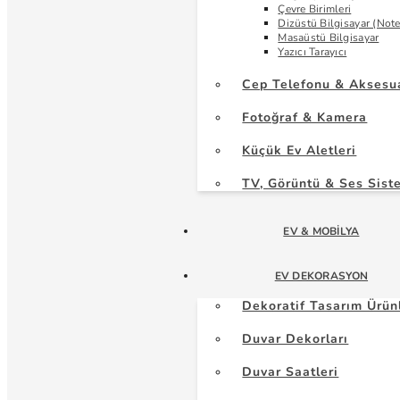
Çevre Birimleri
Dizüstü Bilgisayar (Not
Masaüstü Bilgisayar
Yazıcı Tarayıcı
Cep Telefonu & Aksesu
Fotoğraf & Kamera
Küçük Ev Aletleri
TV, Görüntü & Ses Sist
EV & MOBILYA
EV DEKORASYON
Dekoratif Tasarım Ürün
Duvar Dekorları
Duvar Saatleri