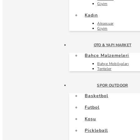
Giyim
Kadın
Aksesuar
Giyim
OTO & YAPI MARKET
Bahçe Malzemeleri
Bahçe Mobilyaları
Tenteler
SPOR OUTDOOR
Basketbol
Futbol
Koşu
Pickleball