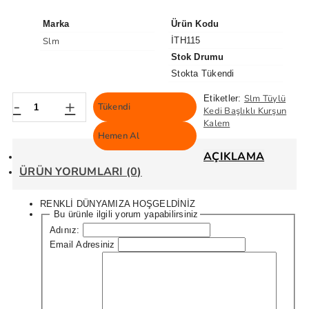
Marka
Ürün Kodu
Slm
İTH115
Stok Drumu
Stokta Tükendi
Slm Tüylü
Etiketler:
-
+
Tükendi
Kedi Başlıklı Kurşun
Kalem
Hemen Al
AÇIKLAMA
ÜRÜN YORUMLARI (0)
RENKLİ DÜNYAMIZA HOŞGELDİNİZ
Bu ürünle ilgili yorum yapabilirsiniz
Adınız:
Email Adresiniz