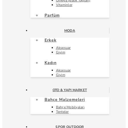
Omega (Balık Yağları)
Vitaminler
Parfüm
MODA
Erkek
Aksesuar
Giyim
Kadın
Aksesuar
Giyim
OTO & YAPI MARKET
Bahçe Malzemeleri
Bahçe Mobilyaları
Tenteler
SPOR OUTDOOR