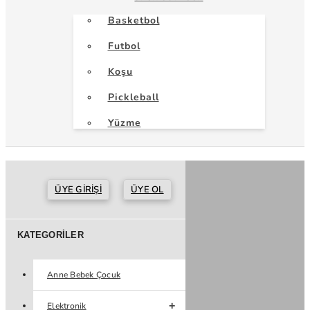
Basketbol
Futbol
Koşu
Pickleball
Yüzme
ÜYE GIRIŞI
ÜYE OL
KATEGORILER
Anne Bebek Çocuk
Elektronik