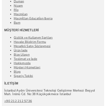
Duman
Nizam
Rİo
Macmilan
Macmİllan Educatİon Iberia
Bam
MÜŞTERI HIZMETLERI
Gizlilik ve Kullanım Şartları
Havale Bildirim Formu
Mesafeli Satış Sözleşmesi
Ürün İade
Bize Ulaşın
Teslimat ve İade
Hakkımızda
Müşteri Hizmetleri
Blog
Sipariş Takibi
İLETIŞIM
İstanbul Aydın Üniversitesi Teknoloji Geliştirme Merkezi Beşyol
Mah. İnönü Cd. No:38 Küçükçekmece İstanbul
+90 212 212 5736