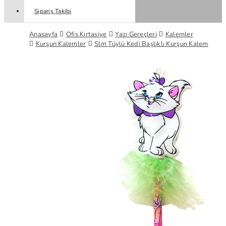
Sipariş Takibi
Anasayfa
Ofis Kırtasiye
Yazı Gereçleri
Kalemler
Kurşun Kalemler
Slm Tüylü Kedi Başlıklı Kurşun Kalem