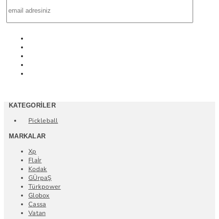
KATEGORILER
Pickleball
MARKALAR
Xp
Flaİr
Kodak
GÜrpaŞ
Türkpower
Globox
Cassa
Vatan