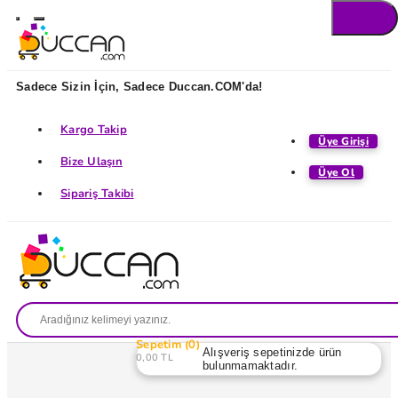
Sadece Sizin İçin, Sadece Duccan.COM'da!
Kargo Takip
Üye Girişi
Bize Ulaşın
Üye Ol
Sipariş Takibi
Sepetim
0
Alışveriş sepetinizde ürün
0,00 TL
bulunmamaktadır.