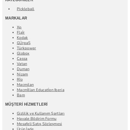
Pickleball
MARKALAR
Xp
Flaİr
Kodak
GÜrpaŞ
Türkpower
Globox
Cassa
Vatan
Duman
Nizam
Rİo
Macmilan
Macmİllan Educatİon Iberia
Bam
MÜŞTERI HIZMETLERI
Gizlilik ve Kullanım Şartları
Havale Bildirim Formu
Mesafeli Satış Sözleşmesi
Ürün İade