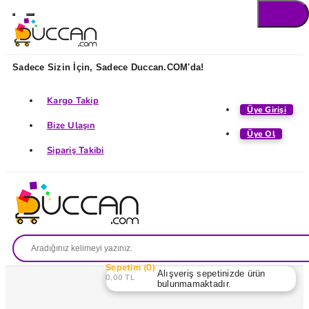
Sadece Sizin İçin, Sadece Duccan.COM'da!
Kargo Takip
Üye Girişi
Bize Ulaşın
Üye Ol
Sipariş Takibi
Sepetim
0
Alışveriş sepetinizde ürün
0,00 TL
bulunmamaktadır.