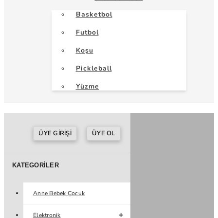
Basketbol
Futbol
Koşu
Pickleball
Yüzme
ÜYE GIRIŞI
ÜYE OL
KATEGORILER
Anne Bebek Çocuk
Elektronik