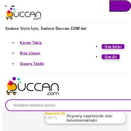
Sadece Sizin İçin, Sadece Duccan.COM'da!
Kargo Takip
Üye Girişi
Bize Ulaşın
Üye Ol
Sipariş Takibi
Sepetim
0
Alışveriş sepetinizde ürün
0,00 TL
bulunmamaktadır.