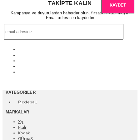
TAKIPTE KALIN
KAYDET
Kampanya ve duyurulardan haberdar olun, fırsatları kaçırmayın
Email adresinizi kaydedin
KATEGORILER
Pickleball
MARKALAR
Xp
Flaİr
Kodak
GÜrpaŞ