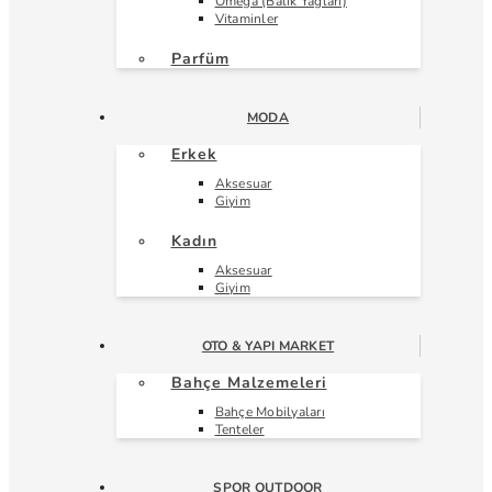
Omega (Balık Yağları)
Vitaminler
Parfüm
MODA
Erkek
Aksesuar
Giyim
Kadın
Aksesuar
Giyim
OTO & YAPI MARKET
Bahçe Malzemeleri
Bahçe Mobilyaları
Tenteler
SPOR OUTDOOR