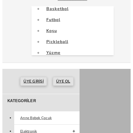
Basketbol
Futbol
Koşu
Pickleball
Yüzme
ÜYE GIRIŞI
ÜYE OL
KATEGORILER
Anne Bebek Çocuk
Elektronik