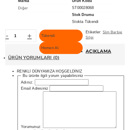
Marka
Ürün Kodu
Diğer
ST00028068
Stok Drumu
Stokta Tükendi
Slm Barbie
Etiketler:
-
+
Tükendi
Silgi
Hemen Al
AÇIKLAMA
ÜRÜN YORUMLARI (0)
RENKLİ DÜNYAMIZA HOŞGELDİNİZ
Bu ürünle ilgili yorum yapabilirsiniz
Adınız:
Email Adresiniz
Yorumunuz: