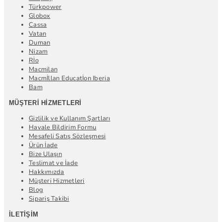
Türkpower
Globox
Cassa
Vatan
Duman
Nizam
Rİo
Macmilan
Macmİllan Educatİon Iberia
Bam
MÜŞTERI HIZMETLERI
Gizlilik ve Kullanım Şartları
Havale Bildirim Formu
Mesafeli Satış Sözleşmesi
Ürün İade
Bize Ulaşın
Teslimat ve İade
Hakkımızda
Müşteri Hizmetleri
Blog
Sipariş Takibi
İLETIŞIM