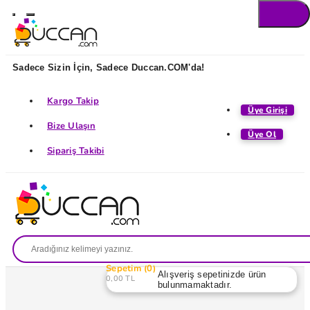
Sadece Sizin İçin, Sadece Duccan.COM'da!
Kargo Takip
Üye Girişi
Bize Ulaşın
Üye Ol
Sipariş Takibi
Sepetim
0
Alışveriş sepetinizde ürün
0,00 TL
bulunmamaktadır.