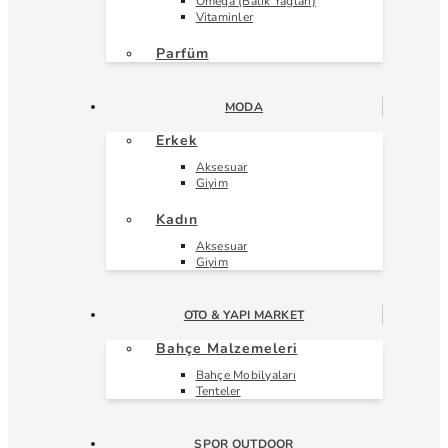
Omega (Balık Yağları)
Vitaminler
Parfüm
MODA
Erkek
Aksesuar
Giyim
Kadın
Aksesuar
Giyim
OTO & YAPI MARKET
Bahçe Malzemeleri
Bahçe Mobilyaları
Tenteler
SPOR OUTDOOR