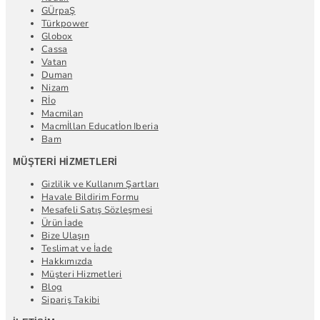
GÜrpaŞ
Türkpower
Globox
Cassa
Vatan
Duman
Nizam
Rİo
Macmilan
Macmİllan Educatİon Iberia
Bam
MÜŞTERI HIZMETLERI
Gizlilik ve Kullanım Şartları
Havale Bildirim Formu
Mesafeli Satış Sözleşmesi
Ürün İade
Bize Ulaşın
Teslimat ve İade
Hakkımızda
Müşteri Hizmetleri
Blog
Sipariş Takibi