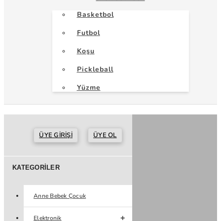
Basketbol
Futbol
Koşu
Pickleball
Yüzme
ÜYE GIRIŞI
ÜYE OL
KATEGORILER
Anne Bebek Çocuk
Elektronik