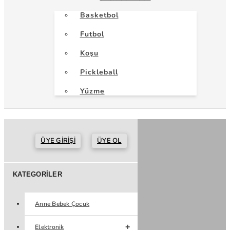
Basketbol
Futbol
Koşu
Pickleball
Yüzme
ÜYE GIRIŞI
ÜYE OL
KATEGORILER
Anne Bebek Çocuk
Elektronik