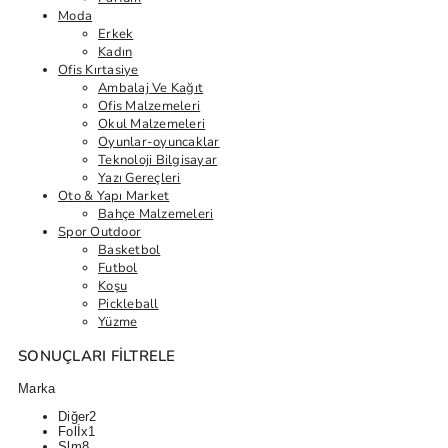
Moda
Erkek
Kadın
Ofis Kırtasiye
Ambalaj Ve Kağıt
Ofis Malzemeleri
Okul Malzemeleri
Oyunlar-oyuncaklar
Teknoloji Bilgisayar
Yazı Gereçleri
Oto & Yapı Market
Bahçe Malzemeleri
Spor Outdoor
Basketbol
Futbol
Koşu
Pickleball
Yüzme
SONUÇLARI FILTRELE
Marka
Diğer
2
Folİx
1
Slm
8