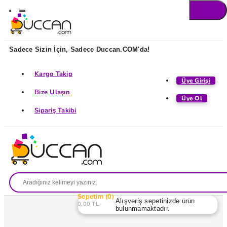
Sadece Sizin İçin, Sadece Duccan.COM'da!
Kargo Takip
Üye Girişi
Bize Ulaşın
Üye Ol
Sipariş Takibi
Sepetim
0
Alışveriş sepetinizde ürün
0,00 TL
bulunmamaktadır.