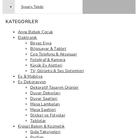
Sipariş Takibi
KATEGORILER
Anne Bebek Çocuk
Elektronik
Beyaz Eşya
Bilgisayar & Tablet
Cep Telefonu & Aksesuar
Fotoğraf & Kamera
Küçük Ev Aletleri
TV, Görüntü & Ses Sistemleri
Ev & Mobilya
Ev Dekorasyon
Dekoratif Tasarım Ürünler
Duvar Dekorları
Duvar Saatleri
Masa Lambaları
Masa Saatleri
Sticker ve Folyolar
Tablolar
Kişisel Bakım & Kozmetik
Gıda Takviyeleri
Parfüm