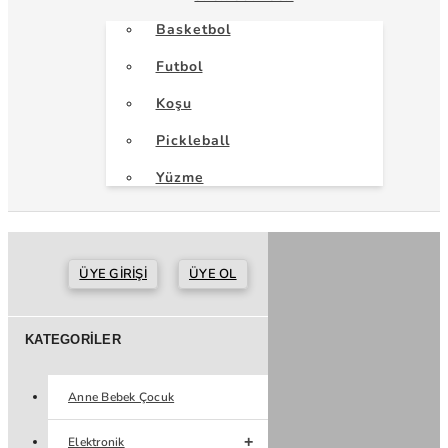
Basketbol
Futbol
Koşu
Pickleball
Yüzme
ÜYE GIRIŞI
ÜYE OL
KATEGORILER
Anne Bebek Çocuk
Elektronik