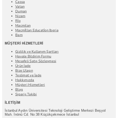
Cassa
Vatan
Duman
Nizam
Rİo
Macmilan
Macmİllan Educatİon Iberia
Bam
MÜŞTERI HIZMETLERI
Gizlilik ve Kullanım Şartları
Havale Bildirim Formu
Mesafeli Satış Sözleşmesi
Ürün İade
Bize Ulaşın
Teslimat ve İade
Hakkımızda
Müşteri Hizmetleri
Blog
Sipariş Takibi
İLETIŞIM
İstanbul Aydın Üniversitesi Teknoloji Geliştirme Merkezi Beşyol
Mah. İnönü Cd. No:38 Küçükçekmece İstanbul