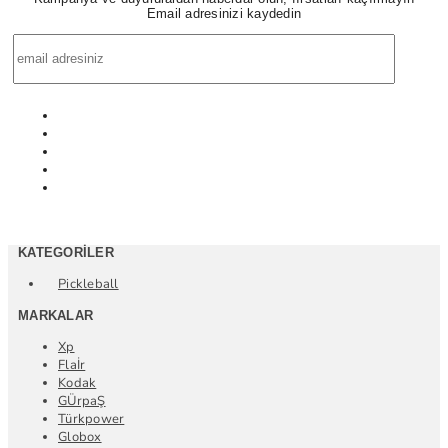
Email adresinizi kaydedin
KATEGORILER
Pickleball
MARKALAR
Xp
Flaİr
Kodak
GÜrpaŞ
Türkpower
Globox