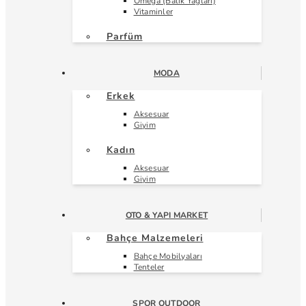
Omega (Balık Yağları)
Vitaminler
Parfüm
MODA
Erkek
Aksesuar
Giyim
Kadın
Aksesuar
Giyim
OTO & YAPI MARKET
Bahçe Malzemeleri
Bahçe Mobilyaları
Tenteler
SPOR OUTDOOR