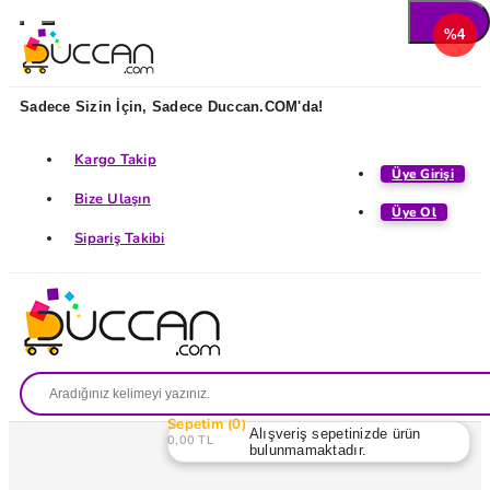
%4
Sadece Sizin İçin, Sadece Duccan.COM'da!
Kargo Takip
Üye Girişi
Bize Ulaşın
Üye Ol
Sipariş Takibi
Sepetim
0
Alışveriş sepetinizde ürün
0,00 TL
bulunmamaktadır.