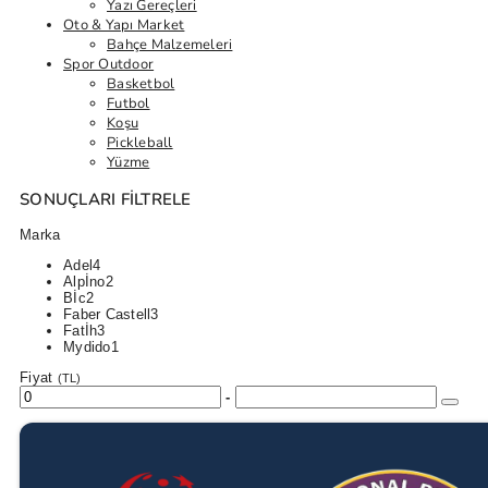
Yazı Gereçleri
Oto & Yapı Market
Bahçe Malzemeleri
Spor Outdoor
Basketbol
Futbol
Koşu
Pickleball
Yüzme
SONUÇLARI FILTRELE
Marka
Adel
4
Alpİno
2
Bİc
2
Faber Castell
3
Fatİh
3
Mydido
1
Fiyat
(TL)
-