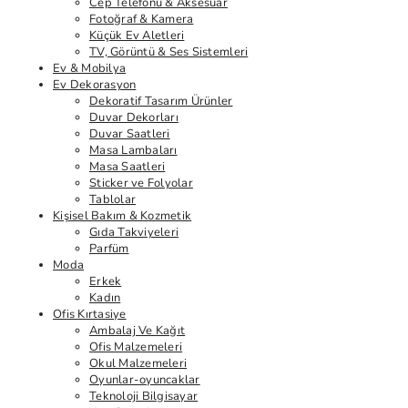
Cep Telefonu & Aksesuar
Fotoğraf & Kamera
Küçük Ev Aletleri
TV, Görüntü & Ses Sistemleri
Ev & Mobilya
Ev Dekorasyon
Dekoratif Tasarım Ürünler
Duvar Dekorları
Duvar Saatleri
Masa Lambaları
Masa Saatleri
Sticker ve Folyolar
Tablolar
Kişisel Bakım & Kozmetik
Gıda Takviyeleri
Parfüm
Moda
Erkek
Kadın
Ofis Kırtasiye
Ambalaj Ve Kağıt
Ofis Malzemeleri
Okul Malzemeleri
Oyunlar-oyuncaklar
Teknoloji Bilgisayar