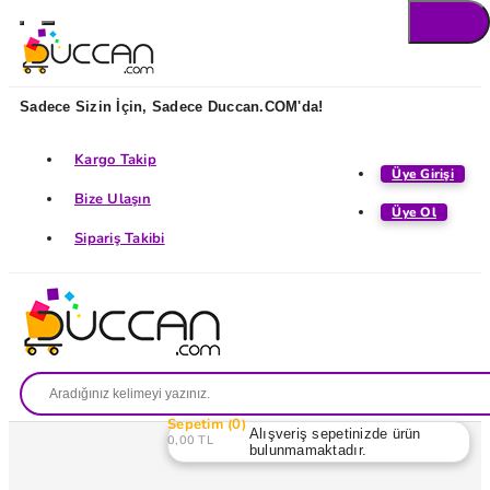
Sadece Sizin İçin, Sadece Duccan.COM'da!
Kargo Takip
Üye Girişi
Bize Ulaşın
Üye Ol
Sipariş Takibi
Sepetim
0
Alışveriş sepetinizde ürün
0,00 TL
bulunmamaktadır.