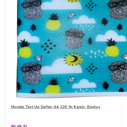
Mynote Text Up Defter A4 120 Yp Kareli- Baykuş
90,49 TL