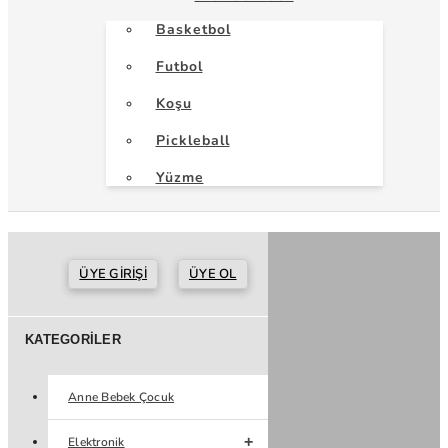
Basketbol
Futbol
Koşu
Pickleball
Yüzme
ÜYE GIRIŞI
ÜYE OL
KATEGORILER
Anne Bebek Çocuk
Elektronik