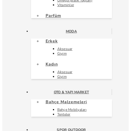
Omega (Balık Yağları)
Vitaminler
Parfüm
MODA
Erkek
Aksesuar
Giyim
Kadın
Aksesuar
Giyim
OTO & YAPI MARKET
Bahçe Malzemeleri
Bahçe Mobilyaları
Tenteler
SPOR OUTDOOR