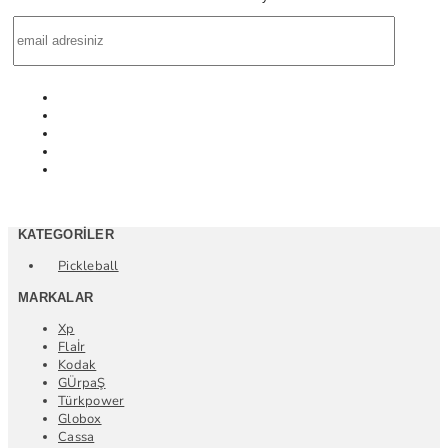
KATEGORILER
Pickleball
MARKALAR
Xp
Flaİr
Kodak
GÜrpaŞ
Türkpower
Globox
Cassa