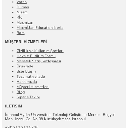
Vatan
Duman
Nizam
Rİo
Macmilan
Macmİllan Educatİon Iberia
Bam
MÜŞTERI HIZMETLERI
Gizlilik ve Kullanım Şartları
Havale Bildirim Formu
Mesafeli Satış Sözleşmesi
Ürün İade
Bize Ulaşın
Teslimat ve İade
Hakkımızda
Müşteri Hizmetleri
Blog
Sipariş Takibi
İLETIŞIM
İstanbul Aydın Üniversitesi Teknoloji Geliştirme Merkezi Beşyol
Mah. İnönü Cd. No:38 Küçükçekmece İstanbul
+90 212 212 5736