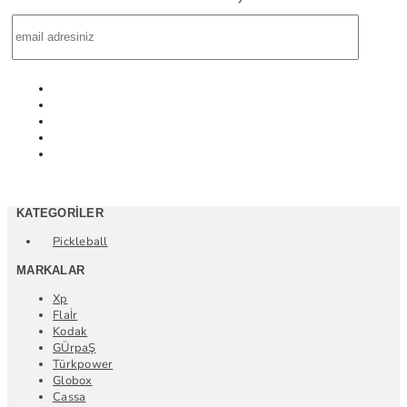
KATEGORILER
Pickleball
MARKALAR
Xp
Flaİr
Kodak
GÜrpaŞ
Türkpower
Globox
Cassa