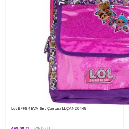
Lol BFFS 4EVA Sırt Çantası LLÇAN20445
499,00 TL
525,00 TL