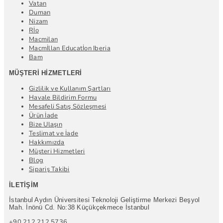
Vatan
Duman
Nizam
Rİo
Macmilan
Macmİllan Educatİon Iberia
Bam
MÜŞTERI HIZMETLERI
Gizlilik ve Kullanım Şartları
Havale Bildirim Formu
Mesafeli Satış Sözleşmesi
Ürün İade
Bize Ulaşın
Teslimat ve İade
Hakkımızda
Müşteri Hizmetleri
Blog
Sipariş Takibi
İLETIŞIM
İstanbul Aydın Üniversitesi Teknoloji Geliştirme Merkezi Beşyol
Mah. İnönü Cd. No:38 Küçükçekmece İstanbul
+90 212 212 5736