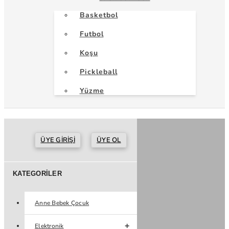
Basketbol
Futbol
Koşu
Pickleball
Yüzme
ÜYE GIRIŞI
ÜYE OL
KATEGORILER
Anne Bebek Çocuk
Elektronik