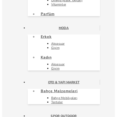
Omega (Balık Yağları)
Vitaminler
Parfüm
MODA
Erkek
Aksesuar
Giyim
Kadın
Aksesuar
Giyim
OTO & YAPI MARKET
Bahçe Malzemeleri
Bahçe Mobilyaları
Tenteler
SPOR OUTDOOR