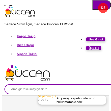
%5
Sadece Sizin İçin, Sadece Duccan.COM'da!
Kargo Takip
Üye Girişi
Bize Ulaşın
Üye Ol
Sipariş Takibi
Sepetim
0
Alışveriş sepetinizde ürün
0,00 TL
bulunmamaktadır.