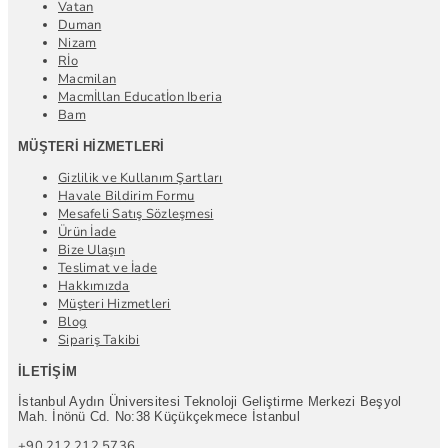
Vatan
Duman
Nizam
Rİo
Macmilan
Macmİllan Educatİon Iberia
Bam
MÜŞTERI HIZMETLERI
Gizlilik ve Kullanım Şartları
Havale Bildirim Formu
Mesafeli Satış Sözleşmesi
Ürün İade
Bize Ulaşın
Teslimat ve İade
Hakkımızda
Müşteri Hizmetleri
Blog
Sipariş Takibi
İLETIŞIM
İstanbul Aydın Üniversitesi Teknoloji Geliştirme Merkezi Beşyol
Mah. İnönü Cd. No:38 Küçükçekmece İstanbul
+90 212 212 5736