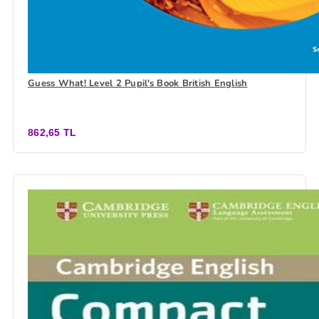
Guess What! Level 2 Pupil's Book British English
862,65 TL