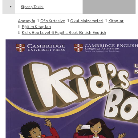
Sipariş Takibi
Anasayfa
Ofis Kırtasiye
Okul Malzemeleri
Kitaplar
Eğitim Kitapları
Kid's Box Level 6 Pupil's Book British English