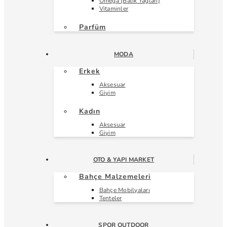
Omega (Balık Yağları)
Vitaminler
Parfüm
MODA
Erkek
Aksesuar
Giyim
Kadın
Aksesuar
Giyim
OTO & YAPI MARKET
Bahçe Malzemeleri
Bahçe Mobilyaları
Tenteler
SPOR OUTDOOR