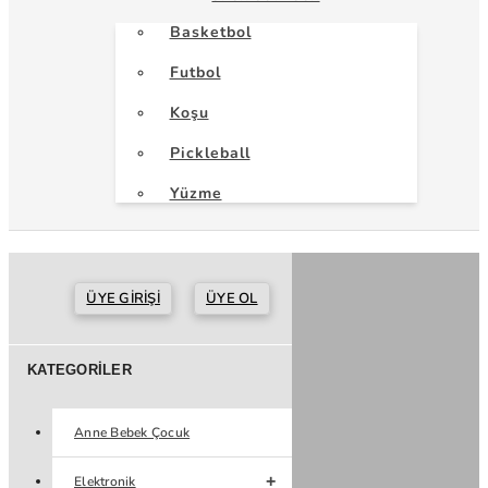
Basketbol
Futbol
Koşu
Pickleball
Yüzme
ÜYE GIRIŞI
ÜYE OL
KATEGORILER
Anne Bebek Çocuk
Elektronik