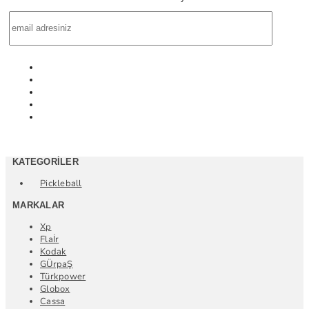
KATEGORILER
Pickleball
MARKALAR
Xp
Flaİr
Kodak
GÜrpaŞ
Türkpower
Globox
Cassa