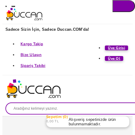
Sadece Sizin İçin, Sadece Duccan.COM'da!
Kargo Takip
Üye Girişi
Bize Ulaşın
Üye Ol
Sipariş Takibi
Sepetim
0
Alışveriş sepetinizde ürün
0,00 TL
bulunmamaktadır.