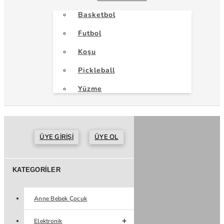
Basketbol
Futbol
Koşu
Pickleball
Yüzme
ÜYE GIRIŞI
ÜYE OL
KATEGORILER
Anne Bebek Çocuk
Elektronik