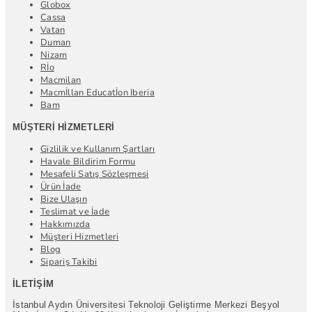
Globox
Cassa
Vatan
Duman
Nizam
Rİo
Macmilan
Macmİllan Educatİon Iberia
Bam
MÜŞTERI HIZMETLERI
Gizlilik ve Kullanım Şartları
Havale Bildirim Formu
Mesafeli Satış Sözleşmesi
Ürün İade
Bize Ulaşın
Teslimat ve İade
Hakkımızda
Müşteri Hizmetleri
Blog
Sipariş Takibi
İLETIŞIM
İstanbul Aydın Üniversitesi Teknoloji Geliştirme Merkezi Beşyol