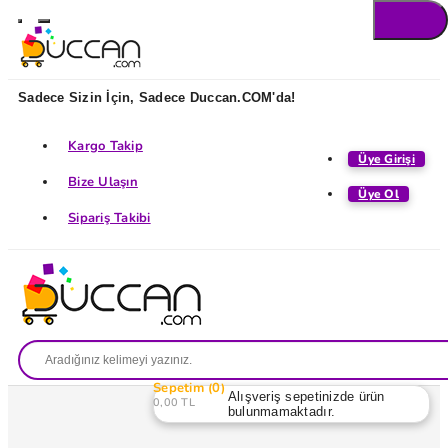
Sadece Sizin İçin, Sadece Duccan.COM'da!
Kargo Takip
Üye Girişi
Bize Ulaşın
Üye Ol
Sipariş Takibi
Sepetim
0
Alışveriş sepetinizde ürün
0,00 TL
bulunmamaktadır.