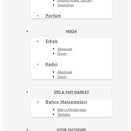
Omega (Balık Yağları)
Vitaminler
Parfüm
MODA
Erkek
Aksesuar
Giyim
Kadın
Aksesuar
Giyim
OTO & YAPI MARKET
Bahçe Malzemeleri
Bahçe Mobilyaları
Tenteler
SPOR OUTDOOR