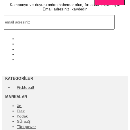
Kampanya ve duyurulardan haberdar olun, fırsatları kaçırmayın
Email adresinizi kaydedin
KATEGORILER
Pickleball
MARKALAR
Xp
Flaİr
Kodak
GÜrpaŞ
Türkpower