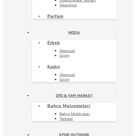
Omega (Balık Yağları)
Vitaminler
Parfüm
MODA
Erkek
Aksesuar
Giyim
Kadın
Aksesuar
Giyim
OTO & YAPI MARKET
Bahçe Malzemeleri
Bahçe Mobilyaları
Tenteler
SPOR OUTDOOR