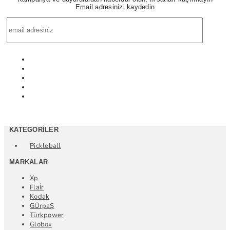
Email adresinizi kaydedin
KATEGORILER
Pickleball
MARKALAR
Xp
Flaİr
Kodak
GÜrpaŞ
Türkpower
Globox