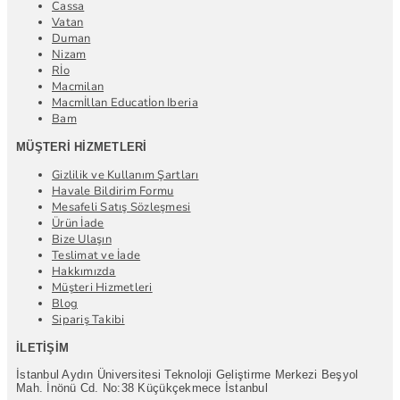
Cassa
Vatan
Duman
Nizam
Rİo
Macmilan
Macmİllan Educatİon Iberia
Bam
MÜŞTERI HIZMETLERI
Gizlilik ve Kullanım Şartları
Havale Bildirim Formu
Mesafeli Satış Sözleşmesi
Ürün İade
Bize Ulaşın
Teslimat ve İade
Hakkımızda
Müşteri Hizmetleri
Blog
Sipariş Takibi
İLETIŞIM
İstanbul Aydın Üniversitesi Teknoloji Geliştirme Merkezi Beşyol
Mah. İnönü Cd. No:38 Küçükçekmece İstanbul