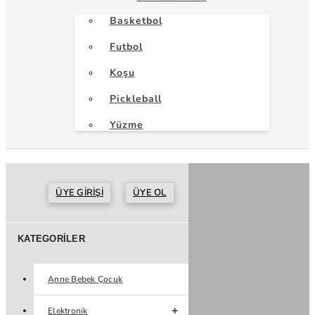
Basketbol
Futbol
Koşu
Pickleball
Yüzme
ÜYE GIRIŞI
ÜYE OL
KATEGORILER
Anne Bebek Çocuk
Elektronik