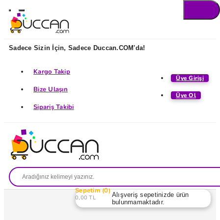
Sadece Sizin İçin, Sadece Duccan.COM'da!
Kargo Takip
Üye Girişi
Bize Ulaşın
Üye Ol
Sipariş Takibi
Sepetim
0
Alışveriş sepetinizde ürün
0,00 TL
bulunmamaktadır.