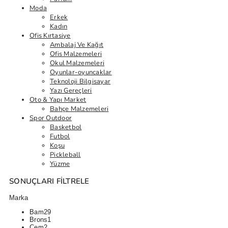
Moda
Erkek
Kadın
Ofis Kırtasiye
Ambalaj Ve Kağıt
Ofis Malzemeleri
Okul Malzemeleri
Oyunlar-oyuncaklar
Teknoloji Bilgisayar
Yazı Gereçleri
Oto & Yapı Market
Bahçe Malzemeleri
Spor Outdoor
Basketbol
Futbol
Koşu
Pickleball
Yüzme
SONUÇLARI FILTRELE
Marka
Bam
29
Brons
1
Cem
2