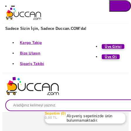
Sadece Sizin İçin, Sadece Duccan.COM'da!
Kargo Takip
Üye Girişi
Bize Ulaşın
Üye Ol
Sipariş Takibi
Sepetim
0
Alışveriş sepetinizde ürün
0,00 TL
bulunmamaktadır.