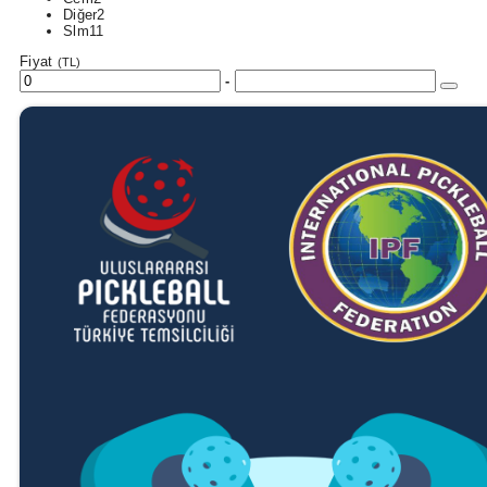
Diğer
2
Slm
11
Fiyat
(TL)
-