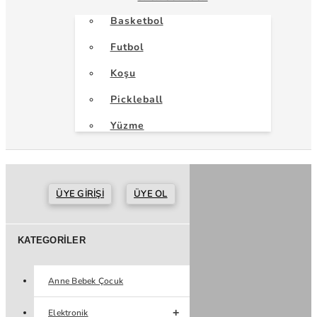
Basketbol
Futbol
Koşu
Pickleball
Yüzme
ÜYE GIRIŞI
ÜYE OL
KATEGORILER
Anne Bebek Çocuk
Elektronik