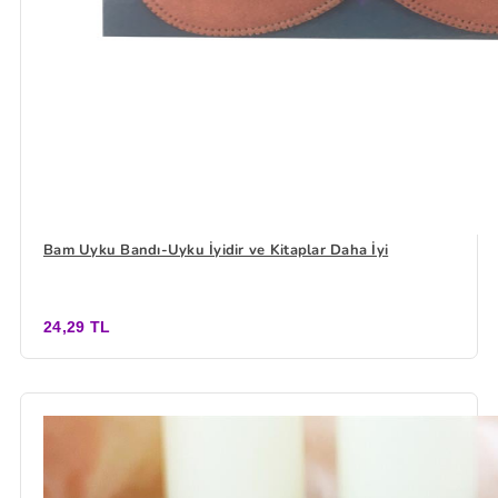
Bam Uyku Bandı-Uyku İyidir ve Kitaplar Daha İyi
24,29 TL