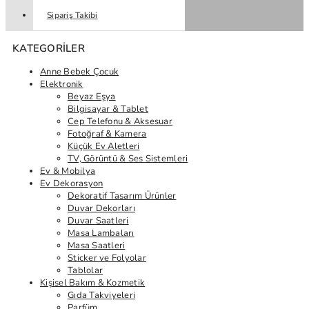
Sipariş Takibi
KATEGORILER
Anne Bebek Çocuk
Elektronik
Beyaz Eşya
Bilgisayar & Tablet
Cep Telefonu & Aksesuar
Fotoğraf & Kamera
Küçük Ev Aletleri
TV, Görüntü & Ses Sistemleri
Ev & Mobilya
Ev Dekorasyon
Dekoratif Tasarım Ürünler
Duvar Dekorları
Duvar Saatleri
Masa Lambaları
Masa Saatleri
Sticker ve Folyolar
Tablolar
Kişisel Bakım & Kozmetik
Gıda Takviyeleri
Parfüm