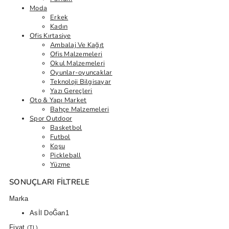
Moda
Erkek
Kadın
Ofis Kırtasiye
Ambalaj Ve Kağıt
Ofis Malzemeleri
Okul Malzemeleri
Oyunlar-oyuncaklar
Teknoloji Bilgisayar
Yazı Gereçleri
Oto & Yapı Market
Bahçe Malzemeleri
Spor Outdoor
Basketbol
Futbol
Koşu
Pickleball
Yüzme
SONUÇLARI FILTRELE
Marka
Asİl DoĞan
1
Fiyat
(TL)