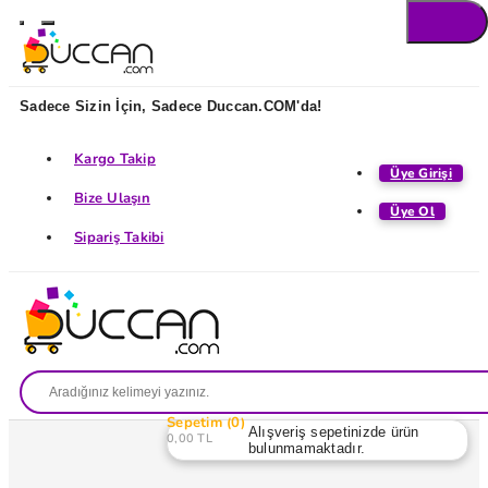
Sadece Sizin İçin, Sadece Duccan.COM'da!
Kargo Takip
Üye Girişi
Bize Ulaşın
Üye Ol
Sipariş Takibi
Sepetim
0
Alışveriş sepetinizde ürün
0,00 TL
bulunmamaktadır.