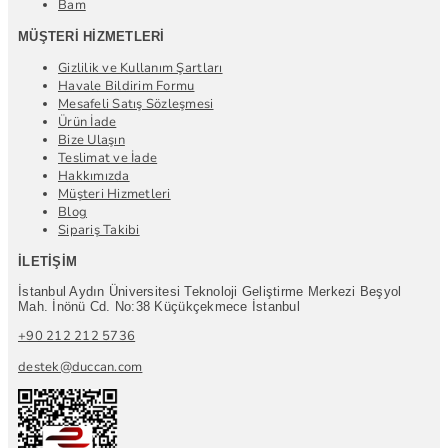
Bam
MÜŞTERI HIZMETLERI
Gizlilik ve Kullanım Şartları
Havale Bildirim Formu
Mesafeli Satış Sözleşmesi
Ürün İade
Bize Ulaşın
Teslimat ve İade
Hakkımızda
Müşteri Hizmetleri
Blog
Sipariş Takibi
İLETIŞIM
İstanbul Aydın Üniversitesi Teknoloji Geliştirme Merkezi Beşyol
Mah. İnönü Cd. No:38 Küçükçekmece İstanbul
+90 212 212 5736
destek@duccan.com