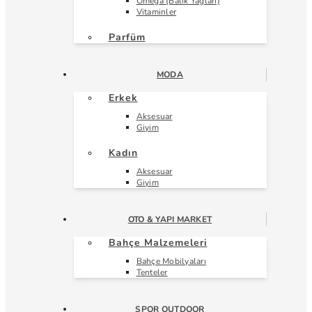
Omega (Balık Yağları)
Vitaminler
Parfüm
MODA
Erkek
Aksesuar
Giyim
Kadın
Aksesuar
Giyim
OTO & YAPI MARKET
Bahçe Malzemeleri
Bahçe Mobilyaları
Tenteler
SPOR OUTDOOR