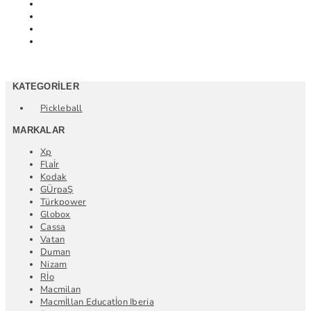
KATEGORILER
Pickleball
MARKALAR
Xp
Flaİr
Kodak
GÜrpaŞ
Türkpower
Globox
Cassa
Vatan
Duman
Nizam
Rİo
Macmilan
Macmİllan Educatİon Iberia