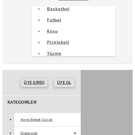
Basketbol
Futbol
Koşu
Pickleball
Yüzme
ÜYE GIRIŞI
ÜYE OL
KATEGORILER
Anne Bebek Çocuk
Elektronik