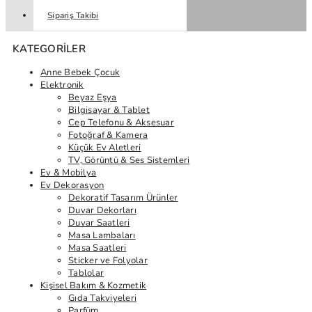
Sipariş Takibi
KATEGORILER
Anne Bebek Çocuk
Elektronik
Beyaz Eşya
Bilgisayar & Tablet
Cep Telefonu & Aksesuar
Fotoğraf & Kamera
Küçük Ev Aletleri
TV, Görüntü & Ses Sistemleri
Ev & Mobilya
Ev Dekorasyon
Dekoratif Tasarım Ürünler
Duvar Dekorları
Duvar Saatleri
Masa Lambaları
Masa Saatleri
Sticker ve Folyolar
Tablolar
Kişisel Bakım & Kozmetik
Gıda Takviyeleri
Parfüm