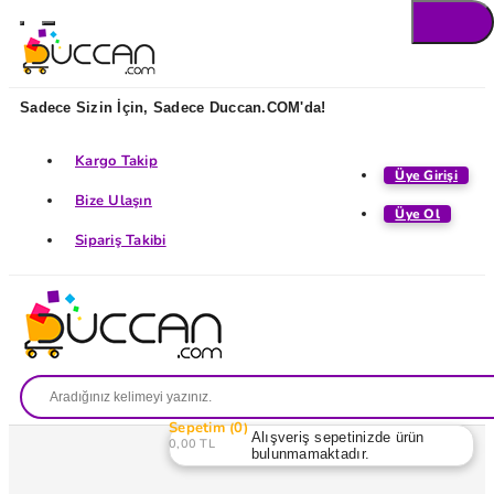
Sadece Sizin İçin, Sadece Duccan.COM'da!
Kargo Takip
Üye Girişi
Bize Ulaşın
Üye Ol
Sipariş Takibi
Sepetim
0
Alışveriş sepetinizde ürün
0,00 TL
bulunmamaktadır.