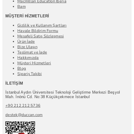
Macmİllan Educatİon Iberia
Bam
MÜŞTERI HIZMETLERI
Gizlilik ve Kullanım Şartları
Havale Bildirim Formu
Mesafeli Satış Sözleşmesi
Ürün İade
Bize Ulaşın
Teslimat ve İade
Hakkımızda
Müşteri Hizmetleri
Blog
Sipariş Takibi
İLETIŞIM
İstanbul Aydın Üniversitesi Teknoloji Geliştirme Merkezi Beşyol
Mah. İnönü Cd. No:38 Küçükçekmece İstanbul
+90 212 212 5736
destek@duccan.com