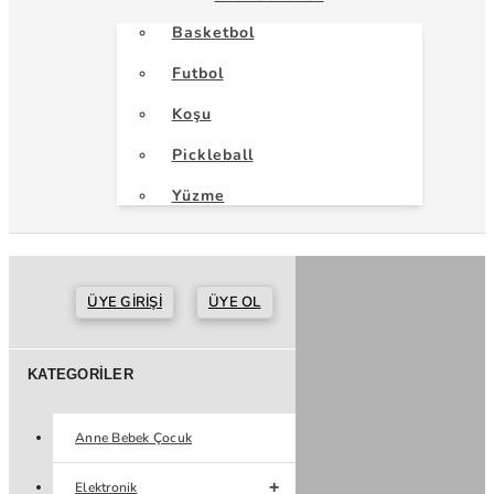
Basketbol
Futbol
Koşu
Pickleball
Yüzme
ÜYE GIRIŞI
ÜYE OL
KATEGORILER
Anne Bebek Çocuk
Elektronik