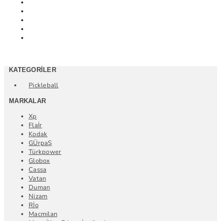
KATEGORILER
Pickleball
MARKALAR
Xp
Flaİr
Kodak
GÜrpaŞ
Türkpower
Globox
Cassa
Vatan
Duman
Nizam
Rİo
Macmilan