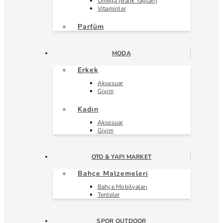
Omega (Balık Yağları)
Vitaminler
Parfüm
MODA
Erkek
Aksesuar
Giyim
Kadın
Aksesuar
Giyim
OTO & YAPI MARKET
Bahçe Malzemeleri
Bahçe Mobilyaları
Tenteler
SPOR OUTDOOR