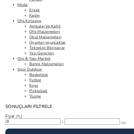
Moda
Erkek
Kadın
Ofis Kırtasiye
Ambalaj Ve Kağıt
Ofis Malzemeleri
Okul Malzemeleri
Oyunlar-oyuncaklar
Teknoloji Bilgisayar
Yazı Gereçleri
Oto & Yapı Market
Bahçe Malzemeleri
Spor Outdoor
Basketbol
Futbol
Koşu
Pickleball
Yüzme
SONUÇLARI FILTRELE
Fiyat
(TL)
-