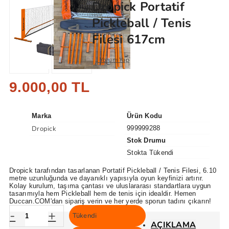
Dropick Portatif
Pickleball / Tenis
Filesi 617cm
Yorum Yap
9.000,00 TL
Marka
Ürün Kodu
Dropick
999999288
Stok Drumu
Stokta Tükendi
Dropick tarafından tasarlanan Portatif Pickleball / Tenis Filesi, 6.10
metre uzunluğunda ve dayanıklı yapısıyla oyun keyfinizi artırır.
Kolay kurulum, taşıma çantası ve uluslararası standartlara uygun
tasarımıyla hem Pickleball hem de tenis için idealdir. Hemen
Duccan.COM'dan sipariş verin ve her yerde sporun tadını çıkarın!
-
+
Tükendi
AÇIKLAMA