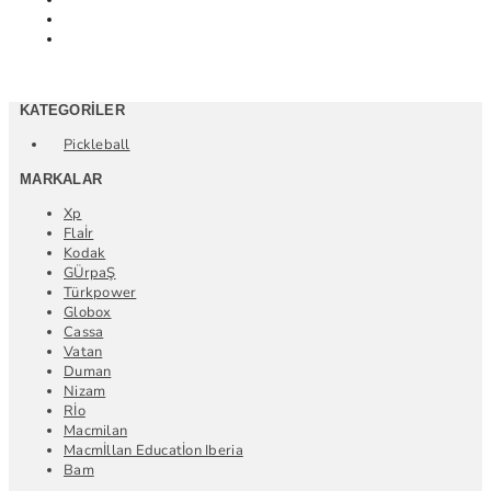
KATEGORILER
Pickleball
MARKALAR
Xp
Flaİr
Kodak
GÜrpaŞ
Türkpower
Globox
Cassa
Vatan
Duman
Nizam
Rİo
Macmilan
Macmİllan Educatİon Iberia
Bam