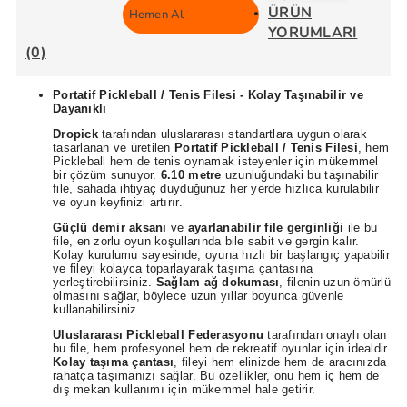
ÜRÜN
Hemen Al
YORUMLARI
(0)
Portatif Pickleball / Tenis Filesi - Kolay Taşınabilir ve
Dayanıklı
Dropick
tarafından uluslararası standartlara uygun olarak
tasarlanan ve üretilen
Portatif Pickleball / Tenis Filesi
, hem
Pickleball hem de tenis oynamak isteyenler için mükemmel
bir çözüm sunuyor.
6.10 metre
uzunluğundaki bu taşınabilir
file, sahada ihtiyaç duyduğunuz her yerde hızlıca kurulabilir
ve oyun keyfinizi artırır.
Güçlü demir aksanı
ve
ayarlanabilir file gerginliği
ile bu
file, en zorlu oyun koşullarında bile sabit ve gergin kalır.
Kolay kurulumu sayesinde, oyuna hızlı bir başlangıç yapabilir
ve fileyi kolayca toparlayarak taşıma çantasına
yerleştirebilirsiniz.
Sağlam ağ dokuması
, filenin uzun ömürlü
olmasını sağlar, böylece uzun yıllar boyunca güvenle
kullanabilirsiniz.
Uluslararası Pickleball Federasyonu
tarafından onaylı olan
bu file, hem profesyonel hem de rekreatif oyunlar için idealdir.
Kolay taşıma çantası
, fileyi hem elinizde hem de aracınızda
rahatça taşımanızı sağlar. Bu özellikler, onu hem iç hem de
dış mekan kullanımı için mükemmel hale getirir.