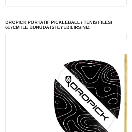
DROPICK PORTATIF PICKLEBALL / TENIS FILESI
617CM ILE BUNUDA İSTEYEBILIRSINIZ