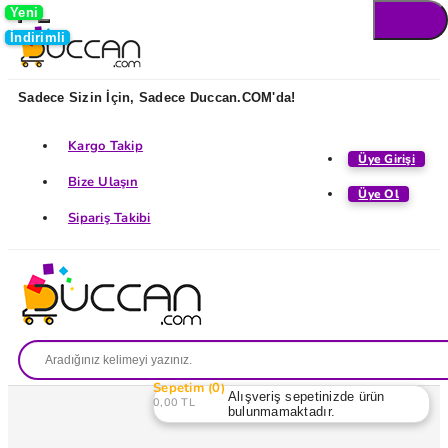
Yeni
Yeni
İndirimli
İndirimli
Sadece Sizin İçin, Sadece Duccan.COM'da!
Kargo Takip
Üye Girişi
Bize Ulaşın
Üye Ol
Sipariş Takibi
Sepetim
0
Alışveriş sepetinizde ürün
0,00 TL
bulunmamaktadır.