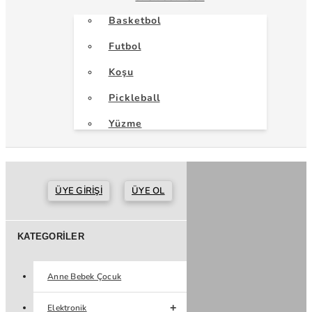
Basketbol
Futbol
Koşu
Pickleball
Yüzme
ÜYE GIRIŞI
ÜYE OL
KATEGORILER
Anne Bebek Çocuk
Elektronik