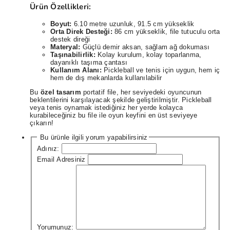
Ürün Özellikleri:
Boyut:
6.10 metre uzunluk, 91.5 cm yükseklik
Orta Direk Desteği:
86 cm yükseklik, file tutuculu orta
destek direği
Materyal:
Güçlü demir aksan, sağlam ağ dokuması
Taşınabilirlik:
Kolay kurulum, kolay toparlanma,
dayanıklı taşıma çantası
Kullanım Alanı:
Pickleball ve tenis için uygun, hem iç
hem de dış mekanlarda kullanılabilir
Bu
özel tasarım
portatif file, her seviyedeki oyuncunun
beklentilerini karşılayacak şekilde geliştirilmiştir. Pickleball
veya tenis oynamak istediğiniz her yerde kolayca
kurabileceğiniz bu file ile oyun keyfini en üst seviyeye
çıkarın!
Bu ürünle ilgili yorum yapabilirsiniz
Adınız:
Email Adresiniz
Yorumunuz: