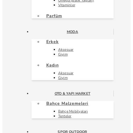
Omega (Balık Yağları)
Vitaminler
Parfüm
MODA
Erkek
Aksesuar
Giyim
Kadın
Aksesuar
Giyim
OTO & YAPI MARKET
Bahçe Malzemeleri
Bahçe Mobilyaları
Tenteler
SPOR OUTDOOR