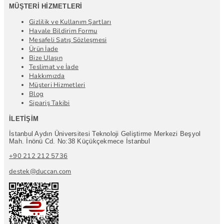
MÜŞTERI HIZMETLERI
Gizlilik ve Kullanım Şartları
Havale Bildirim Formu
Mesafeli Satış Sözleşmesi
Ürün İade
Bize Ulaşın
Teslimat ve İade
Hakkımızda
Müşteri Hizmetleri
Blog
Sipariş Takibi
İLETIŞIM
İstanbul Aydın Üniversitesi Teknoloji Geliştirme Merkezi Beşyol
Mah. İnönü Cd. No:38 Küçükçekmece İstanbul
+90 212 212 5736
destek@duccan.com