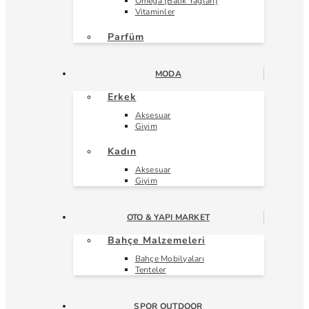
Omega (Balık Yağları)
Vitaminler
Parfüm
MODA
Erkek
Aksesuar
Giyim
Kadın
Aksesuar
Giyim
OTO & YAPI MARKET
Bahçe Malzemeleri
Bahçe Mobilyaları
Tenteler
SPOR OUTDOOR