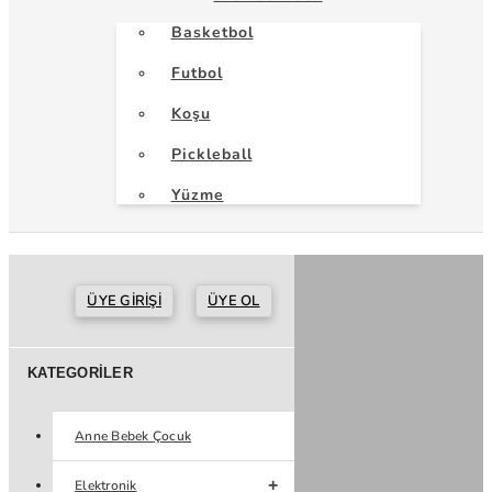
Basketbol
Futbol
Koşu
Pickleball
Yüzme
ÜYE GIRIŞI
ÜYE OL
KATEGORILER
Anne Bebek Çocuk
Elektronik