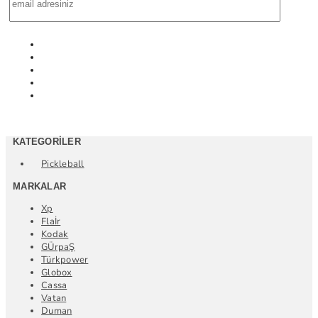
KATEGORILER
Pickleball
MARKALAR
Xp
Flaİr
Kodak
GÜrpaŞ
Türkpower
Globox
Cassa
Vatan
Duman