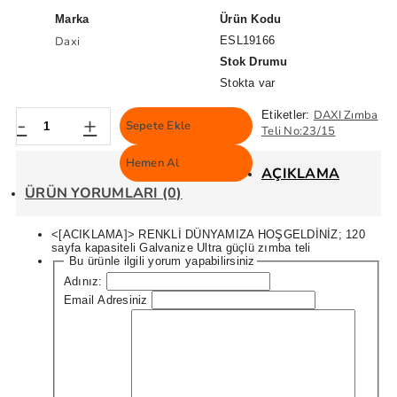
Marka
Ürün Kodu
Daxi
ESL19166
Stok Drumu
Stokta var
DAXI Zımba
Etiketler:
-
+
Sepete Ekle
Teli No:23/15
Hemen Al
AÇIKLAMA
ÜRÜN YORUMLARI (0)
<[ACIKLAMA]> RENKLİ DÜNYAMIZA HOŞGELDİNİZ; 120
sayfa kapasiteli Galvanize Ultra güçlü zımba teli
Bu ürünle ilgili yorum yapabilirsiniz
Adınız:
Email Adresiniz