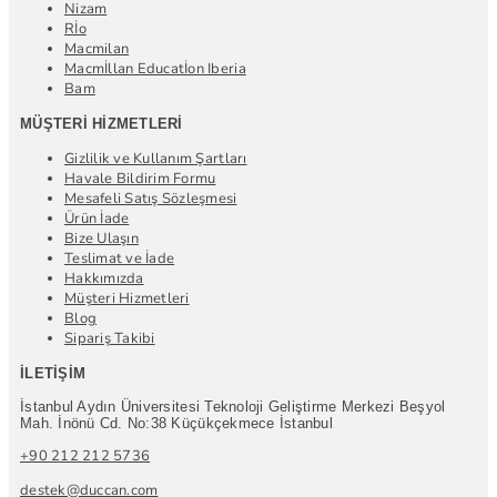
Nizam
Rİo
Macmilan
Macmİllan Educatİon Iberia
Bam
MÜŞTERI HIZMETLERI
Gizlilik ve Kullanım Şartları
Havale Bildirim Formu
Mesafeli Satış Sözleşmesi
Ürün İade
Bize Ulaşın
Teslimat ve İade
Hakkımızda
Müşteri Hizmetleri
Blog
Sipariş Takibi
İLETIŞIM
İstanbul Aydın Üniversitesi Teknoloji Geliştirme Merkezi Beşyol
Mah. İnönü Cd. No:38 Küçükçekmece İstanbul
+90 212 212 5736
destek@duccan.com