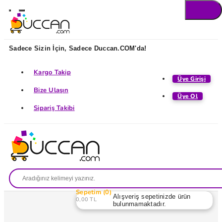
Sadece Sizin İçin, Sadece Duccan.COM'da!
Kargo Takip
Üye Girişi
Bize Ulaşın
Üye Ol
Sipariş Takibi
Sepetim
0
Alışveriş sepetinizde ürün
0,00 TL
bulunmamaktadır.