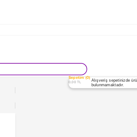
Sepetim
0
Alışveriş sepetinizde ür
0,00 TL
bulunmamaktadır.