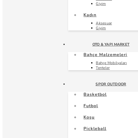
Giyim
Kadın
Aksesuar
Giyim
OTO & YAPI MARKET
Bahçe Malzemeleri
Bahçe Mobilyaları
Tenteler
SPOR OUTDOOR
Basketbol
Futbol
Koşu
Pickleball