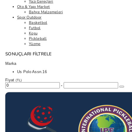
Yazı Gereçleri
Oto & Yapı Market
Bahçe Malzemeleri
Spor Outdoor
Basketbol
Futbol
Koşu
Pickleball
Yüzme
SONUÇLARI FILTRELE
Marka
Us Polo Assn.
16
Fiyat
(TL)
-