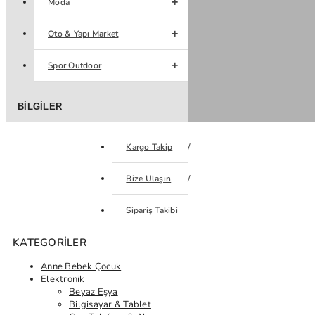
Moda
Oto & Yapı Market
Spor Outdoor
BILGILER
Kargo Takip
Bize Ulaşın
Sipariş Takibi
KATEGORILER
Anne Bebek Çocuk
Elektronik
Beyaz Eşya
Bilgisayar & Tablet