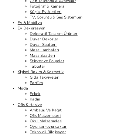
Cep Telefonu & Aksesuar
Fotoğraf & Kamera
Küçük Ev Aletleri
TV, Görüntü & Ses Sistemleri
Ev & Mobilya
Ev Dekorasyon
Dekoratif Tasarım Ürünler
Duvar Dekorları
Duvar Saatleri
Masa Lambaları
Masa Saatleri
Sticker ve Folyolar
Tablolar
Kişisel Bakım & Kozmetik
Gıda Takviyeleri
Parfüm
Moda
Erkek
Kadın
Ofis Kırtasiye
Ambalaj Ve Kağıt
Ofis Malzemeleri
Okul Malzemeleri
Oyunlar-oyuncaklar
Teknoloji Bilgisayar