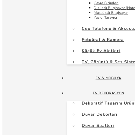
Çevre Birimleri
Dizüstü Bilgisayar (Not
Masaüstü Bilgisayar
Yazıcı Tarayıcı
Cep Telefonu & Aksesu
Fotoğraf & Kamera
Küçük Ev Aletleri
TV, Görüntü & Ses Sist
EV & MOBILYA
EV DEKORASYON
Dekoratif Tasarım Ürün
Duvar Dekorları
Duvar Saatleri