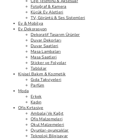
Cep Telefonu & Aksesuar
Fotoğraf & Kamera
Küçük Ev Aletleri
TV, Görüntü & Ses Sistemleri
Ev & Mobilya
Ev Dekorasyon
Dekoratif Tasarım Ürünler
Duvar Dekorları
Duvar Saatleri
Masa Lambaları
Masa Saatleri
Sticker ve Folyolar
Tablolar
Kişisel Bakım & Kozmetik
Gıda Takviyeleri
Parfüm
Moda
Erkek
Kadın
Ofis Kırtasiye
Ambalaj Ve Kağıt
Ofis Malzemeleri
Okul Malzemeleri
Oyunlar-oyuncaklar
Teknoloji Bilgisayar