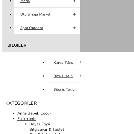
Moda
Oto & Yapı Market
Spor Outdoor
BILGILER
Kargo Takip
Bize Ulaşın
Sipariş Takibi
KATEGORILER
Anne Bebek Çocuk
Elektronik
Beyaz Eşya
Bilgisayar & Tablet