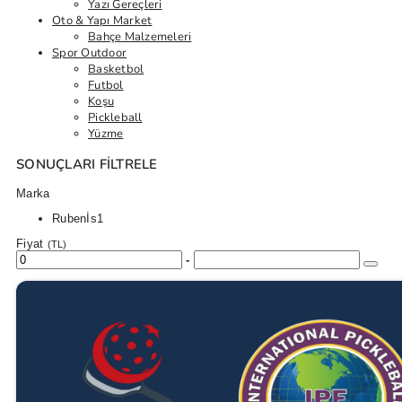
Yazı Gereçleri
Oto & Yapı Market
Bahçe Malzemeleri
Spor Outdoor
Basketbol
Futbol
Koşu
Pickleball
Yüzme
SONUÇLARI FILTRELE
Marka
Rubenİs
1
Fiyat
(TL)
-