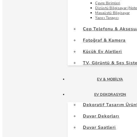
Çevre Birimleri
Dizüstü Bilgisayar (Not
Masaüstü Bilgisayar
Yazıcı Tarayıcı
Cep Telefonu & Aksesu
Fotoğraf & Kamera
Küçük Ev Aletleri
TV, Görüntü & Ses Sist
EV & MOBILYA
EV DEKORASYON
Dekoratif Tasarım Ürün
Duvar Dekorları
Duvar Saatleri