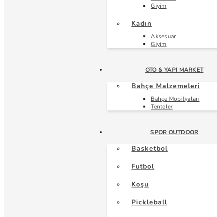
Giyim
Kadın
Aksesuar
Giyim
OTO & YAPI MARKET
Bahçe Malzemeleri
Bahçe Mobilyaları
Tenteler
SPOR OUTDOOR
Basketbol
Futbol
Koşu
Pickleball