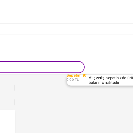
Sepetim
0
Alışveriş sepetinizde ür
0,00 TL
bulunmamaktadır.