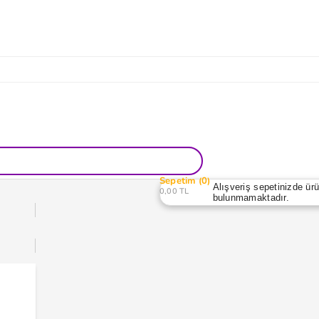
Sepetim
0
Alışveriş sepetinizde ür
0,00 TL
bulunmamaktadır.