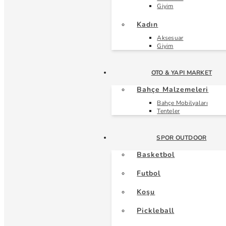
Giyim
Kadın
Aksesuar
Giyim
OTO & YAPI MARKET
Bahçe Malzemeleri
Bahçe Mobilyaları
Tenteler
SPOR OUTDOOR
Basketbol
Futbol
Koşu
Pickleball