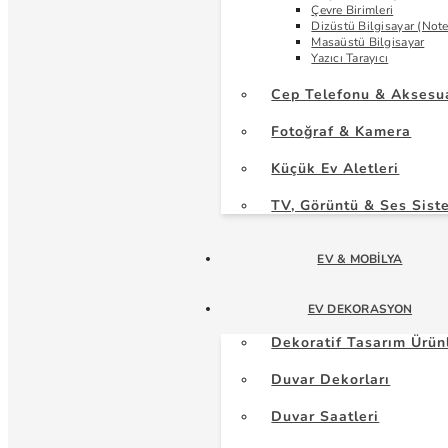
Çevre Birimleri
Dizüstü Bilgisayar (Not
Masaüstü Bilgisayar
Yazıcı Tarayıcı
Cep Telefonu & Aksesu
Fotoğraf & Kamera
Küçük Ev Aletleri
TV, Görüntü & Ses Sist
EV & MOBILYA
EV DEKORASYON
Dekoratif Tasarım Ürün
Duvar Dekorları
Duvar Saatleri