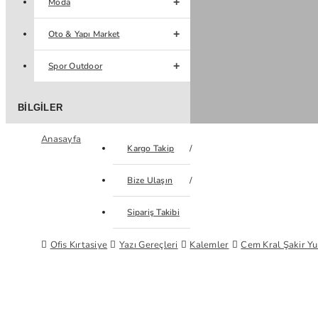
Moda
Oto & Yapı Market
Spor Outdoor
BILGILER
Anasayfa
Kargo Takip
Bize Ulaşın
Sipariş Takibi
Ofis Kırtasiye
Yazı Gereçleri
Kalemler
Cem Kral Şakir Yu