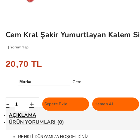
Cem Kral Şakir Yumurtlayan Kalem Silg
Yorum Yap
20,70 TL
Cem
Marka
-
+
Sepete Ekle
Hemen Al
AÇIKLAMA
ÜRÜN YORUMLARI (0)
RENKLİ DÜNYAMIZA HOŞGELDİNİZ