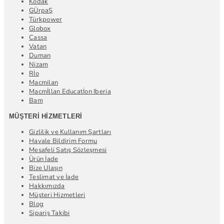
Kodak
GÜrpaŞ
Türkpower
Globox
Cassa
Vatan
Duman
Nizam
Rİo
Macmilan
Macmİllan Educatİon Iberia
Bam
MÜŞTERI HIZMETLERI
Gizlilik ve Kullanım Şartları
Havale Bildirim Formu
Mesafeli Satış Sözleşmesi
Ürün İade
Bize Ulaşın
Teslimat ve İade
Hakkımızda
Müşteri Hizmetleri
Blog
Sipariş Takibi