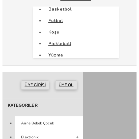
Basketbol
Futbol
Koşu
Pickleball
Yüzme
ÜYE GIRIŞI
ÜYE OL
KATEGORILER
Anne Bebek Çocuk
Elektronik