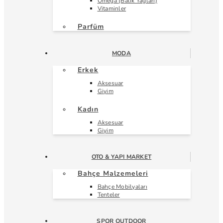
Omega (Balık Yağları)
Vitaminler
Parfüm
MODA
Erkek
Aksesuar
Giyim
Kadın
Aksesuar
Giyim
OTO & YAPI MARKET
Bahçe Malzemeleri
Bahçe Mobilyaları
Tenteler
SPOR OUTDOOR