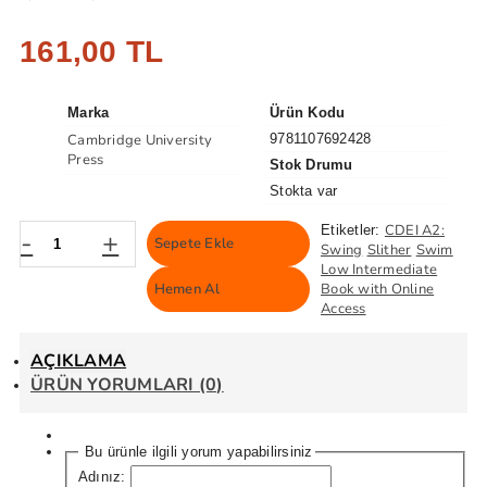
161,00 TL
Marka
Ürün Kodu
Cambridge University
9781107692428
Press
Stok Drumu
Stokta var
CDEI A2:
Etiketler:
-
+
Sepete Ekle
Swing
Slither
Swim
Low Intermediate
Hemen Al
Book with Online
Access
AÇIKLAMA
ÜRÜN YORUMLARI (0)
Bu ürünle ilgili yorum yapabilirsiniz
Adınız: