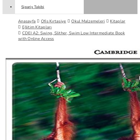
Sipariş Takibi
Anasayfa
Ofis Kırtasiye
Okul Malzemeleri
Kitaplar
Eğitim Kitapları
CDEI A2: Swing, Slither, Swim Low Intermediate Book
with Online Access