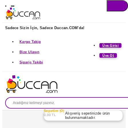
Sadece Sizin İçin, Sadece Duccan.COM'da!
Kargo Takip
Üye Girişi
Bize Ulaşın
Üye Ol
Sipariş Takibi
Sepetim
0
Alışveriş sepetinizde ürün
0,00 TL
bulunmamaktadır.