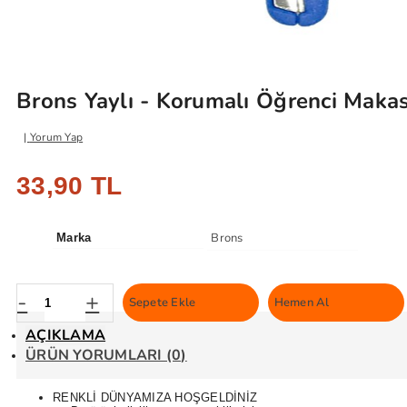
Brons Yaylı - Korumalı Öğrenci Maka
Yorum Yap
33,90 TL
Brons
Marka
-
+
Sepete Ekle
Hemen Al
AÇIKLAMA
ÜRÜN YORUMLARI (0)
RENKLİ DÜNYAMIZA HOŞGELDİNİZ