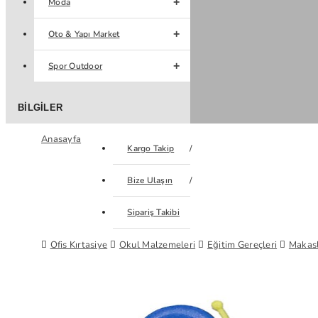
Moda
Oto & Yapı Market
Spor Outdoor
BILGILER
Anasayfa
Kargo Takip
Bize Ulaşın
Sipariş Takibi
Ofis Kırtasiye
Okul Malzemeleri
Eğitim Gereçleri
Makasl