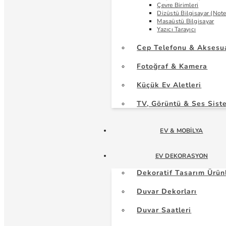
Çevre Birimleri
Dizüstü Bilgisayar (Not
Masaüstü Bilgisayar
Yazıcı Tarayıcı
Cep Telefonu & Aksesu
Fotoğraf & Kamera
Küçük Ev Aletleri
TV, Görüntü & Ses Sist
EV & MOBILYA
EV DEKORASYON
Dekoratif Tasarım Ürün
Duvar Dekorları
Duvar Saatleri