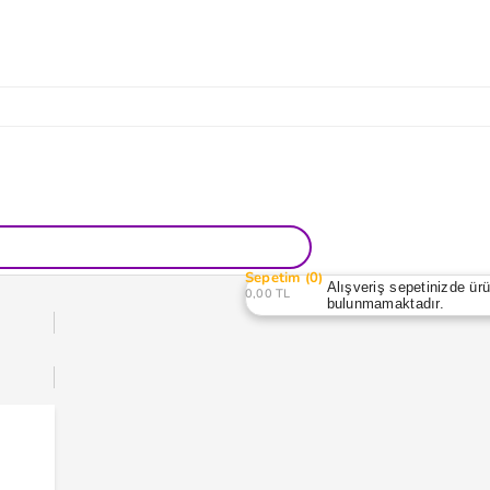
Sepetim
0
Alışveriş sepetinizde ür
0,00 TL
bulunmamaktadır.