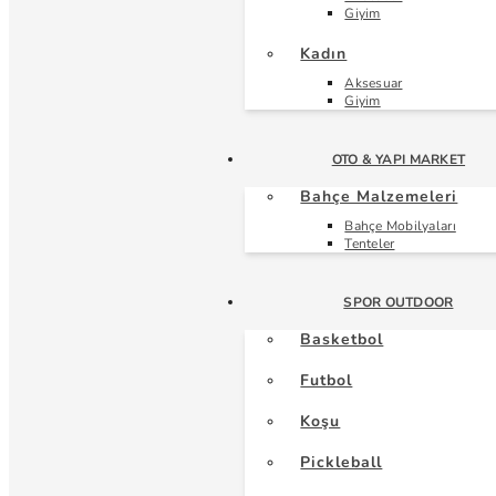
Giyim
Kadın
Aksesuar
Giyim
OTO & YAPI MARKET
Bahçe Malzemeleri
Bahçe Mobilyaları
Tenteler
SPOR OUTDOOR
Basketbol
Futbol
Koşu
Pickleball