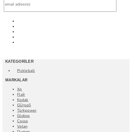
KATEGORILER
Pickleball
MARKALAR
Xp
Flaİr
Kodak
GÜrpaŞ
Türkpower
Globox
Cassa
Vatan
Duman