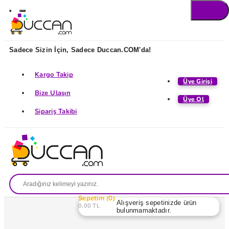
Sadece Sizin İçin, Sadece Duccan.COM'da!
Kargo Takip
Üye Girişi
Bize Ulaşın
Üye Ol
Sipariş Takibi
Sepetim
0
Alışveriş sepetinizde ürün
0,00 TL
bulunmamaktadır.