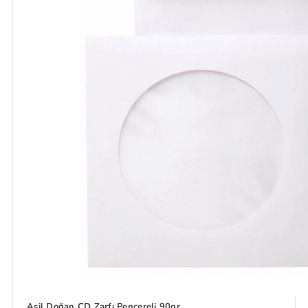
Asil Doğan CD Zarfı Pencereli 90gr