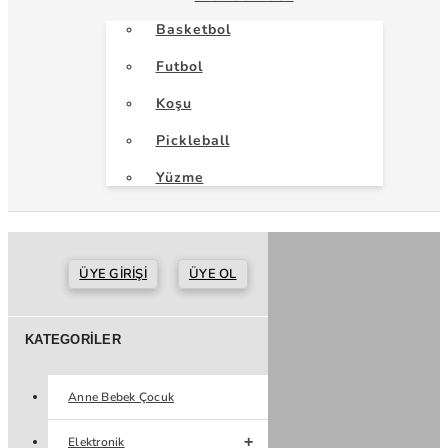
Basketbol
Futbol
Koşu
Pickleball
Yüzme
ÜYE GIRIŞI
ÜYE OL
KATEGORILER
Anne Bebek Çocuk
Elektronik