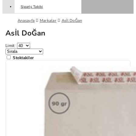
Sipariş Takibi
Anasayfa
Markalar
Asİl DoĞan
Asİl DoĞan
Limit:
Stoktakiler