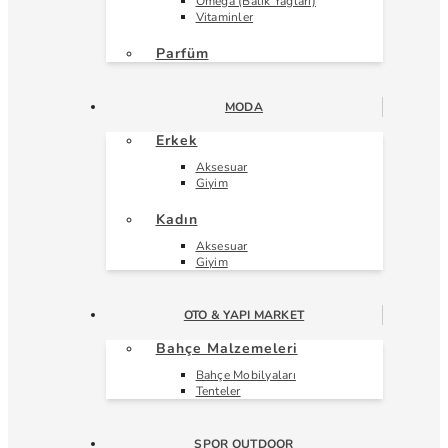
Omega (Balık Yağları)
Vitaminler
Parfüm
MODA
Erkek
Aksesuar
Giyim
Kadın
Aksesuar
Giyim
OTO & YAPI MARKET
Bahçe Malzemeleri
Bahçe Mobilyaları
Tenteler
SPOR OUTDOOR