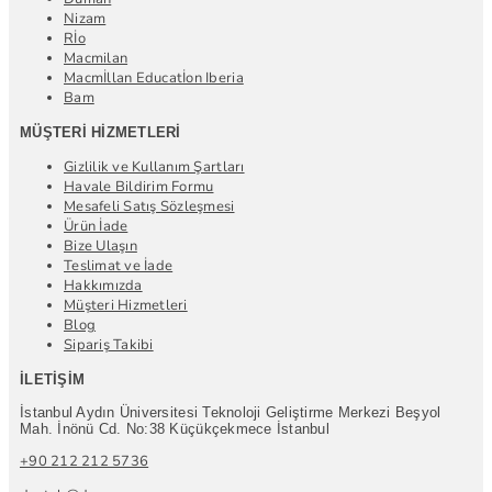
Nizam
Rİo
Macmilan
Macmİllan Educatİon Iberia
Bam
MÜŞTERI HIZMETLERI
Gizlilik ve Kullanım Şartları
Havale Bildirim Formu
Mesafeli Satış Sözleşmesi
Ürün İade
Bize Ulaşın
Teslimat ve İade
Hakkımızda
Müşteri Hizmetleri
Blog
Sipariş Takibi
İLETIŞIM
İstanbul Aydın Üniversitesi Teknoloji Geliştirme Merkezi Beşyol
Mah. İnönü Cd. No:38 Küçükçekmece İstanbul
+90 212 212 5736