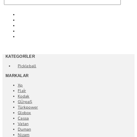
KATEGORILER
Pickleball
MARKALAR
Xp
Flaİr
Kodak
GÜrpaŞ
Türkpower
Globox
Cassa
Vatan
Duman
Nizam