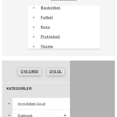
Basketbol
Futbol
Koşu
Pickleball
Yüzme
ÜYE GIRIŞI
ÜYE OL
KATEGORILER
Anne Bebek Çocuk
Elektronik