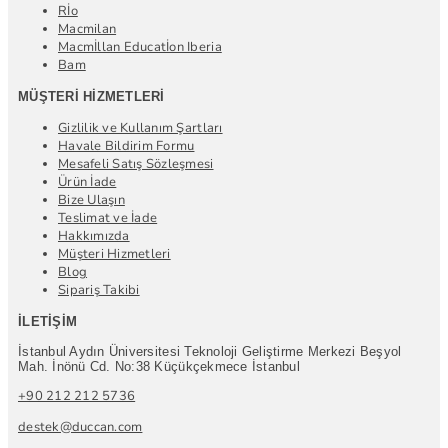
Rİo
Macmilan
Macmİllan Educatİon Iberia
Bam
MÜŞTERI HIZMETLERI
Gizlilik ve Kullanım Şartları
Havale Bildirim Formu
Mesafeli Satış Sözleşmesi
Ürün İade
Bize Ulaşın
Teslimat ve İade
Hakkımızda
Müşteri Hizmetleri
Blog
Sipariş Takibi
İLETIŞIM
İstanbul Aydın Üniversitesi Teknoloji Geliştirme Merkezi Beşyol
Mah. İnönü Cd. No:38 Küçükçekmece İstanbul
+90 212 212 5736
destek@duccan.com