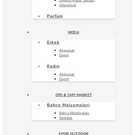
Omega (Balık Yağları)
Vitaminler
Parfüm
MODA
Erkek
Aksesuar
Giyim
Kadın
Aksesuar
Giyim
OTO & YAPI MARKET
Bahçe Malzemeleri
Bahçe Mobilyaları
Tenteler
SPOR OUTDOOR