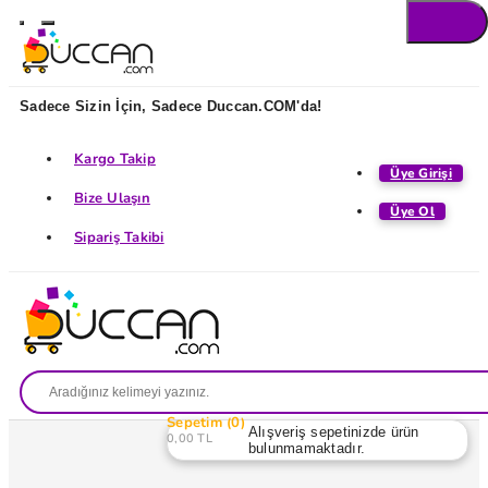
Sadece Sizin İçin, Sadece Duccan.COM'da!
Kargo Takip
Üye Girişi
Bize Ulaşın
Üye Ol
Sipariş Takibi
Sepetim
0
Alışveriş sepetinizde ürün
0,00 TL
bulunmamaktadır.