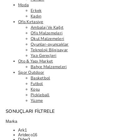
Moda
Erkek
Kadın
Ofis Kırtasiye
Ambalaj Ve Kağıt
Ofis Malzemeleri
Okul Malzemeleri
Oyunlar-oyuncaklar
Teknoloji Bilgisayar
Yazı Gereçleri
Oto & Yapı Market
Bahçe Malzemeleri
Spor Outdoor
Basketbol
Futbol
Koşu
Pickleball
Yüzme
SONUÇLARI FILTRELE
Marka
Ark
1
Artdeco
16
Diğer
3