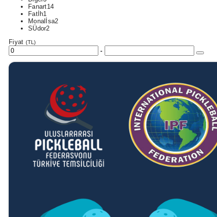
Fanart
14
Fatİh
1
Monalİsa
2
SÜdor
2
Fiyat
(TL)
-