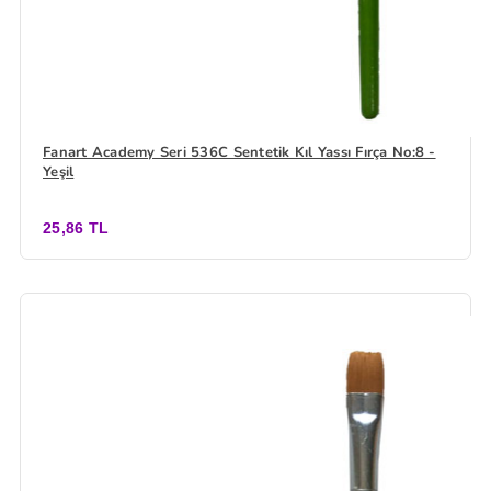
Fanart Academy Seri 536C Sentetik Kıl Yassı Fırça No:8 -
Yeşil
25,86 TL