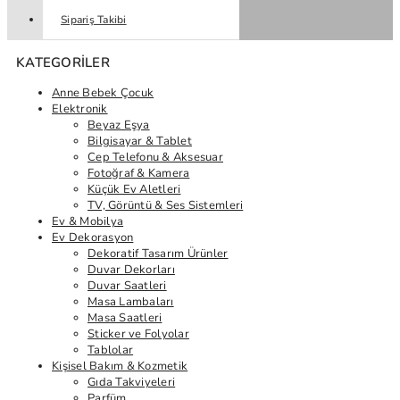
Sipariş Takibi
KATEGORILER
Anne Bebek Çocuk
Elektronik
Beyaz Eşya
Bilgisayar & Tablet
Cep Telefonu & Aksesuar
Fotoğraf & Kamera
Küçük Ev Aletleri
TV, Görüntü & Ses Sistemleri
Ev & Mobilya
Ev Dekorasyon
Dekoratif Tasarım Ürünler
Duvar Dekorları
Duvar Saatleri
Masa Lambaları
Masa Saatleri
Sticker ve Folyolar
Tablolar
Kişisel Bakım & Kozmetik
Gıda Takviyeleri
Parfüm