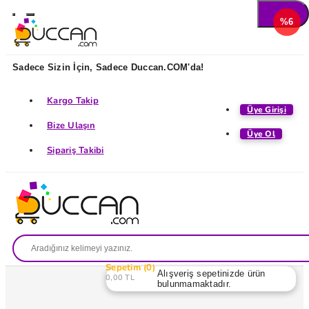
%6
Sadece Sizin İçin, Sadece Duccan.COM'da!
Kargo Takip
Üye Girişi
Bize Ulaşın
Üye Ol
Sipariş Takibi
Sepetim
0
Alışveriş sepetinizde ürün
0,00 TL
bulunmamaktadır.