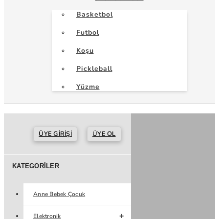
Basketbol
Futbol
Koşu
Pickleball
Yüzme
ÜYE GIRIŞI
ÜYE OL
KATEGORILER
Anne Bebek Çocuk
Elektronik