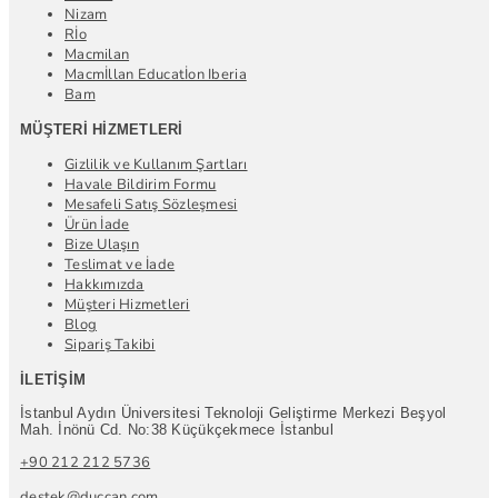
Nizam
Rİo
Macmilan
Macmİllan Educatİon Iberia
Bam
MÜŞTERI HIZMETLERI
Gizlilik ve Kullanım Şartları
Havale Bildirim Formu
Mesafeli Satış Sözleşmesi
Ürün İade
Bize Ulaşın
Teslimat ve İade
Hakkımızda
Müşteri Hizmetleri
Blog
Sipariş Takibi
İLETIŞIM
İstanbul Aydın Üniversitesi Teknoloji Geliştirme Merkezi Beşyol
Mah. İnönü Cd. No:38 Küçükçekmece İstanbul
+90 212 212 5736
destek@duccan.com