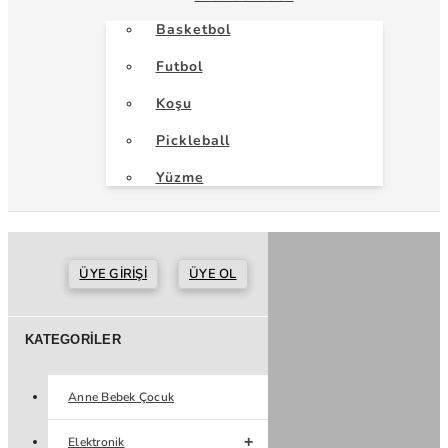
Basketbol
Futbol
Koşu
Pickleball
Yüzme
ÜYE GIRIŞI
ÜYE OL
KATEGORILER
Anne Bebek Çocuk
Elektronik