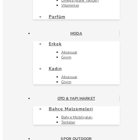
Omega (Balık Yağları)
Vitaminler
Parfüm
MODA
Erkek
Aksesuar
Giyim
Kadın
Aksesuar
Giyim
OTO & YAPI MARKET
Bahçe Malzemeleri
Bahçe Mobilyaları
Tenteler
SPOR OUTDOOR