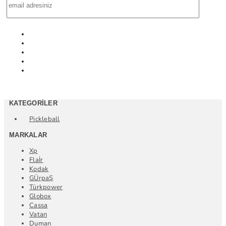
KATEGORILER
Pickleball
MARKALAR
Xp
Flaİr
Kodak
GÜrpaŞ
Türkpower
Globox
Cassa
Vatan
Duman