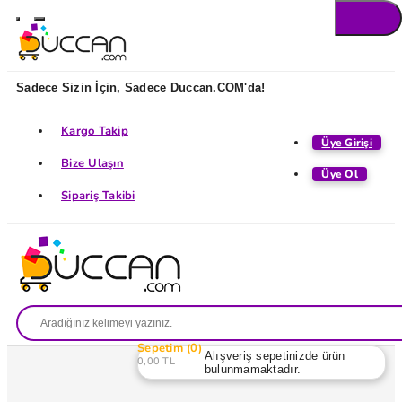
Sadece Sizin İçin, Sadece Duccan.COM'da!
Kargo Takip
Üye Girişi
Bize Ulaşın
Üye Ol
Sipariş Takibi
Sepetim
0
Alışveriş sepetinizde ürün
0,00 TL
bulunmamaktadır.