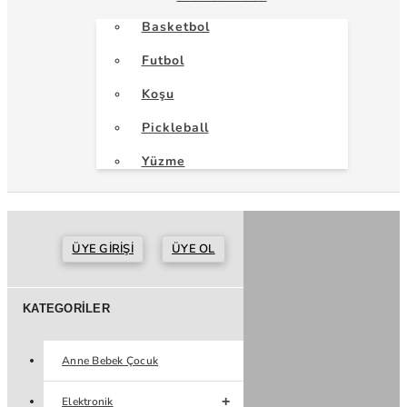
Basketbol
Futbol
Koşu
Pickleball
Yüzme
ÜYE GIRIŞI
ÜYE OL
KATEGORILER
Anne Bebek Çocuk
Elektronik