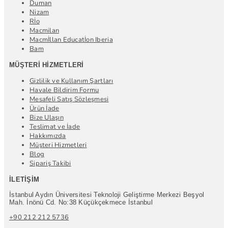
Duman
Nizam
Rİo
Macmilan
Macmİllan Educatİon Iberia
Bam
MÜŞTERI HIZMETLERI
Gizlilik ve Kullanım Şartları
Havale Bildirim Formu
Mesafeli Satış Sözleşmesi
Ürün İade
Bize Ulaşın
Teslimat ve İade
Hakkımızda
Müşteri Hizmetleri
Blog
Sipariş Takibi
İLETIŞIM
İstanbul Aydın Üniversitesi Teknoloji Geliştirme Merkezi Beşyol
Mah. İnönü Cd. No:38 Küçükçekmece İstanbul
+90 212 212 5736