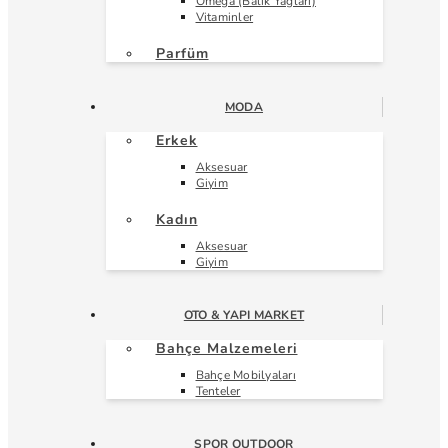
Omega (Balık Yağları)
Vitaminler
Parfüm
MODA
Erkek
Aksesuar
Giyim
Kadın
Aksesuar
Giyim
OTO & YAPI MARKET
Bahçe Malzemeleri
Bahçe Mobilyaları
Tenteler
SPOR OUTDOOR