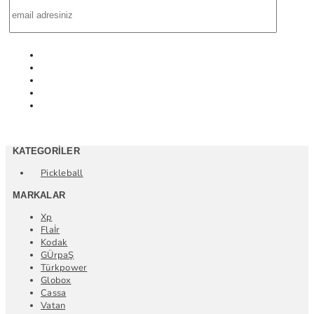
KATEGORILER
Pickleball
MARKALAR
Xp
Flaİr
Kodak
GÜrpaŞ
Türkpower
Globox
Cassa
Vatan