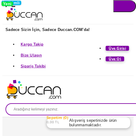
İndirimli
Yeni
Sadece Sizin İçin, Sadece Duccan.COM'da!
Kargo Takip
Üye Girişi
Bize Ulaşın
Üye Ol
Sipariş Takibi
Sepetim
0
Alışveriş sepetinizde ürün
0,00 TL
bulunmamaktadır.