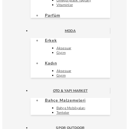
Omega (Balık Yağları)
Vitaminler
Parfüm
MODA
Erkek
Aksesuar
Giyim
Kadın
Aksesuar
Giyim
OTO & YAPI MARKET
Bahçe Malzemeleri
Bahçe Mobilyaları
Tenteler
SPOR OUTDOOR