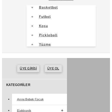
Basketbol
Futbol
Koşu
Pickleball
Yüzme
ÜYE GIRIŞI
ÜYE OL
KATEGORILER
Anne Bebek Çocuk
Elektronik