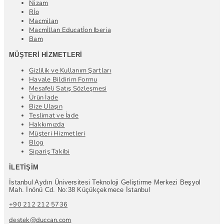
Nizam
Rİo
Macmilan
Macmİllan Educatİon Iberia
Bam
MÜŞTERI HIZMETLERI
Gizlilik ve Kullanım Şartları
Havale Bildirim Formu
Mesafeli Satış Sözleşmesi
Ürün İade
Bize Ulaşın
Teslimat ve İade
Hakkımızda
Müşteri Hizmetleri
Blog
Sipariş Takibi
İLETIŞIM
İstanbul Aydın Üniversitesi Teknoloji Geliştirme Merkezi Beşyol
Mah. İnönü Cd. No:38 Küçükçekmece İstanbul
+90 212 212 5736
destek@duccan.com