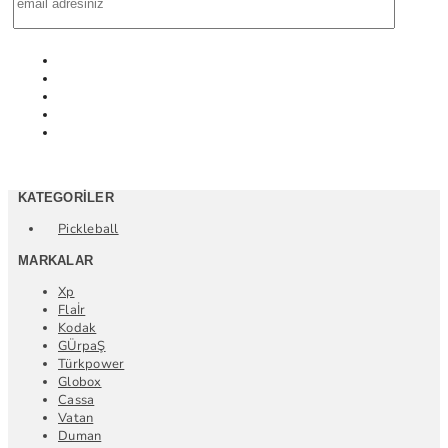
KATEGORILER
Pickleball
MARKALAR
Xp
Flaİr
Kodak
GÜrpaŞ
Türkpower
Globox
Cassa
Vatan
Duman