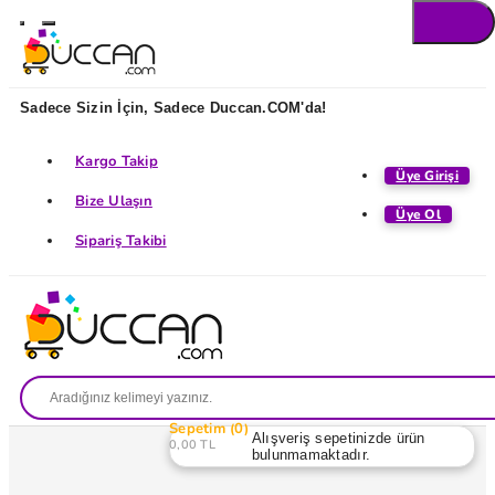
Sadece Sizin İçin, Sadece Duccan.COM'da!
Kargo Takip
Üye Girişi
Bize Ulaşın
Üye Ol
Sipariş Takibi
Sepetim
0
Alışveriş sepetinizde ürün
0,00 TL
bulunmamaktadır.